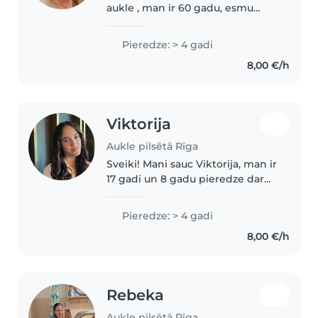
aukle , man ir 60 gadu, esmu
izaudzinājusi savus bērnus un
mazbērnus. Neesmu gājusi aukļu
Pieredze: > 4 gadi
kursos, bet zināšanas par
8,00 €/h
bērniem esmu ieguvusi
augstskolā studējot..
Viktorija
Aukle pilsētā Rīga
Sveiki! Mani sauc Viktorija, man ir
17 gadi un 8 gadu pieredze darbā
un ikdienā ar bērniem. Esmu
strādājusi bērnudārzā, kur
Pieredze: > 4 gadi
palīdzēju bērniem apgūt
8,00 €/h
ikdienas prasmes un rūpējos par..
Rebeka
Aukle pilsētā Rīga