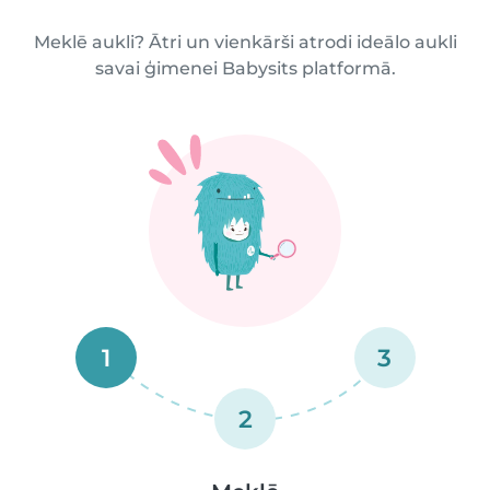
Meklē aukli? Ātri un vienkārši atrodi ideālo aukli
savai ģimenei Babysits platformā.
1
3
2