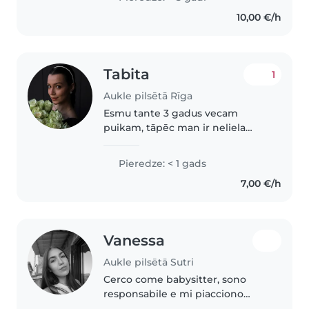
nebūtu problēmas savienot ar
10,00 €/h
darbiņu. Dzīvoju..
Tabita
1
Aukle pilsētā Rīga
Esmu tante 3 gadus vecam
puikam, tāpēc man ir neliela
pieredze ar mazu bērnu
pieskatīšanu. Nesen pārvācos
Pieredze: < 1 gads
atpakaļ uz Latviju, tāpēc līdz šim
7,00 €/h
neesmu bieži pieskatījusi. Esmu
atbildīga,..
Vanessa
Aukle pilsētā Sutri
Cerco come babysitter, sono
responsabile e mi piacciono
molto i bambini. Offro aiuto