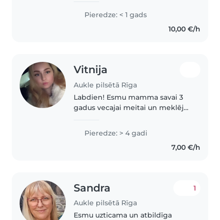
compiti e attività creative come
Pieredze: < 1 gads
disegno e musica in italiano e
10,00 €/h
spagnolo.
Vitnija
Aukle pilsētā Rīga
Labdien! Esmu mamma savai 3
gadus vecajai meitai un meklēju
topošos auklējamos! Pieredze ar
bērniem ir jau gadiem ilga, pirms
Pieredze: > 4 gadi
meitiņas piedzimšanas, strādāju
7,00 €/h
par aukli un draudzējos..
Sandra
1
Aukle pilsētā Rīga
Esmu uzticama un atbildīga