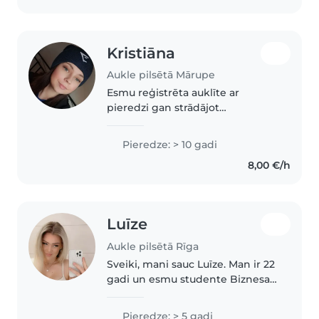
Kristiāna
Aukle pilsētā Mārupe
Esmu reģistrēta auklīte ar
pieredzi gan strādājot
mājdārziņā, gan pieskatot
bērnus savā ģimenē, ļoti arī mīlu
Pieredze: > 10 gadi
dzīvniekus! Esmu pacietīga,
8,00 €/h
iejūtīga un empātiska, katram
bērniņam piedāvāju..
Luīze
Aukle pilsētā Rīga
Sveiki, mani sauc Luīze. Man ir 22
gadi un esmu studente Biznesa
augstskolā Turība. Studijas ir tikai
piektdienās un sestdienās, tāpēc
Pieredze: > 5 gadi