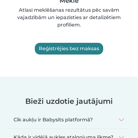
Meklē
Atlasi meklēšanas rezultātus pēc savām
vajadzībām un iepazīsties ar detalizētiem
profiliem.
Reģistrējies bez maksas
Bieži uzdotie jautājumi
Cik aukļu ir Babysits platformā?
Kāda ir vidējā aukles atalgojuma likme?