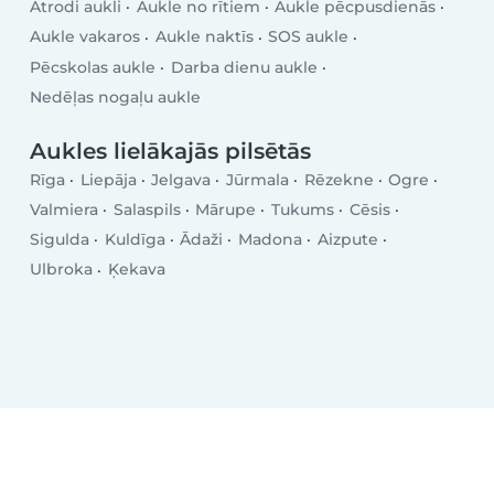
Atrodi aukli
Aukle no rītiem
Aukle pēcpusdienās
Aukle vakaros
Aukle naktīs
SOS aukle
Pēcskolas aukle
Darba dienu aukle
Nedēļas nogaļu aukle
Aukles lielākajās pilsētās
Rīga
Liepāja
Jelgava
Jūrmala
Rēzekne
Ogre
Valmiera
Salaspils
Mārupe
Tukums
Cēsis
Sigulda
Kuldīga
Ādaži
Madona
Aizpute
Ulbroka
Ķekava