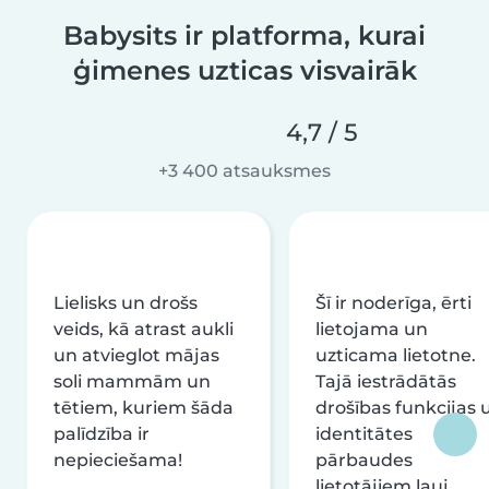
Babysits ir platforma, kurai
ģimenes uzticas visvairāk
4,7 / 5
+3 400 atsauksmes
Lielisks un drošs
Šī ir noderīga, ērti
veids, kā atrast aukli
lietojama un
un atvieglot mājas
uzticama lietotne.
soli mammām un
Tajā iestrādātās
tētiem, kuriem šāda
drošības funkcijas 
palīdzība ir
identitātes
nepieciešama!
pārbaudes
lietotājiem ļauj