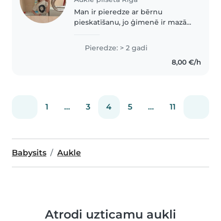
Man ir pieredze ar bērnu
pieskatīšanu, jo ģimenē ir mazā
māsa un ir bijusi vairāki audžu
bērni vecumā no 3-7 gadi
Pieredze: > 2 gadi
8,00 €/h
1
...
3
4
5
...
11
Babysits
Aukle
Atrodi uzticamu aukli