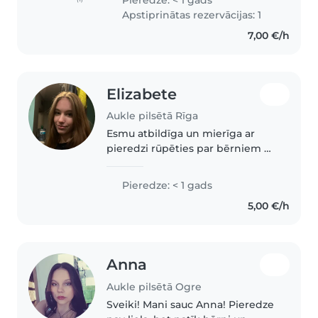
pusaudžiem. Iepriekš studēju
Apstiprinātas rezervācijas: 1
Latvijas Sporta pedagoģijas
7,00 €/h
akadēmijā...
Elizabete
Aukle pilsētā Rīga
Esmu atbildīga un mierīga ar
pieredzi rūpēties par bērniem no
visām vecuma grupām, jo pašai ir
mazāks brālis un ğimenes lokā ir
Pieredze: < 1 gads
daudz mazāku bērnu. Piedāvāju
5,00 €/h
radošu pieeju rotaļām..
Anna
Aukle pilsētā Ogre
Sveiki! Mani sauc Anna! Pieredze