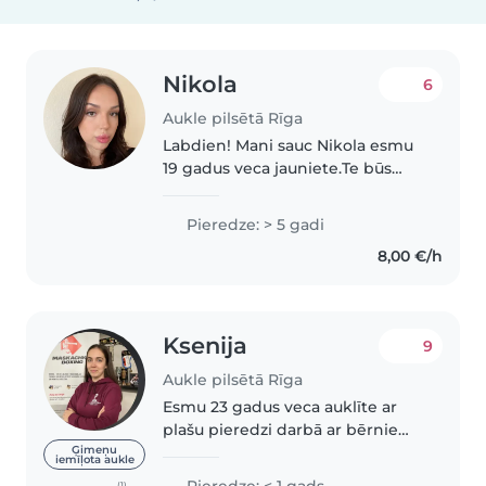
Nikola
6
Aukle pilsētā Rīga
Labdien! Mani sauc Nikola esmu
19 gadus veca jauniete.Te būs
neliels apraksts par mani.
Bērniņus sāku pieskatīt pirms 5
Pieredze: > 5 gadi
gadiem. Kā arī esmu strādājusi
8,00 €/h
bērnudārzā🌸 Labprāt pavadu ar..
Ksenija
9
Aukle pilsētā Rīga
Esmu 23 gadus veca auklīte ar
plašu pieredzi darbā ar bērniem
dažādās vecuma grupās - no
Ģimeņu
iemīļota aukle
maziem bērniņiem līdz pat
Pieredze: < 1 gads
(1)