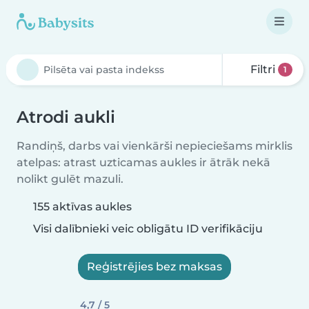
Filtri
1
Atrodi aukli
Randiņš, darbs vai vienkārši nepieciešams mirklis
atelpas: atrast uzticamas aukles ir ātrāk nekā
nolikt gulēt mazuli.
155 aktīvas aukles
Visi dalībnieki veic obligātu ID verifikāciju
Reģistrējies bez maksas
4,7 / 5