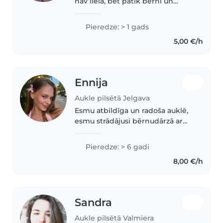
nav liela, bet patīk bērni un
esmu rūpējusies par savu māsu
kad bija vel zīdainis, un arī par
Pieredze: > 1 gads
vecākās māsas 3 dēliem kuri iet
5,00 €/h
pamatskolā. Patīk gatavot..
Ennija
Aukle pilsētā Jelgava
Esmu atbildīga un radoša auklē,
esmu strādājusi bērnudārzā ar
bērniem vecumā no 1-1,5 lidz
skolēna vecumam. Brīvi pārvaldu
Pieredze: > 6 gadi
angļu un latviešu valodu. Esmu
8,00 €/h
radošā, gatavoju ēst un labprāt..
Sandra
Aukle pilsētā Valmiera