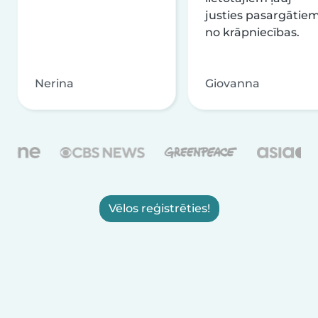
justies pasargātie
no krāpniecības.
Nerina
Giovanna
Vēlos reģistrēties!