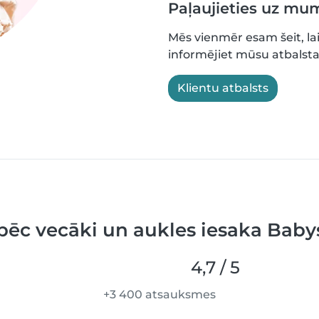
Paļaujieties uz mu
Mēs vienmēr esam šeit, lai
informējiet mūsu atbalsta
Klientu atbalsts
pēc vecāki un aukles iesaka Babys
4,7 / 5
+3 400 atsauksmes