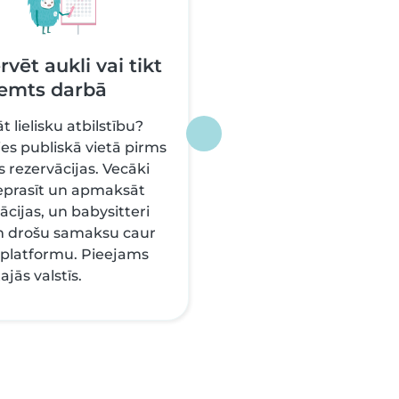
vēt aukli vai tikt
emts darbā
t lielisku atbilstību?
ies publiskā vietā pirms
 rezervācijas. Vecāki
eprasīt un apmaksāt
ācijas, un babysitteri
 drošu samaksu caur
platformu. Pieejams
ajās valstīs.