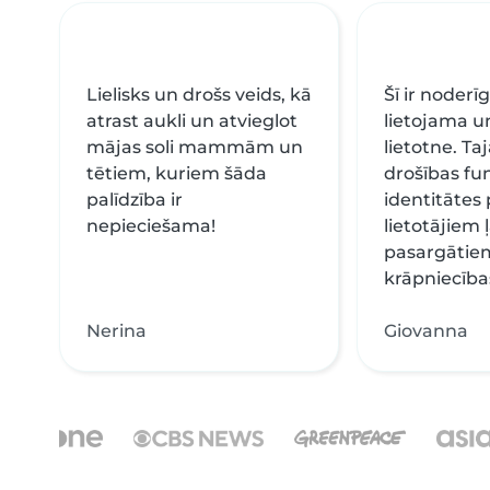
Lielisks un drošs veids, kā
Šī ir noderīg
atrast aukli un atvieglot
lietojama u
mājas soli mammām un
lietotne. Ta
tētiem, kuriem šāda
drošības fu
palīdzība ir
identitātes
nepieciešama!
lietotājiem ļ
pasargātie
krāpniecība
Nerina
Giovanna