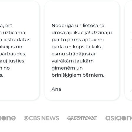
a, ērti
Noderīga un lietošanā
n uzticama
droša aplikācija! Uzzināju
jā iestrādātās
par to pirms aptuveni
nkcijas un
gada un kopš tā laika
 pārbaudes
esmu strādājusi ar
auj justies
vairākām jaukām
m no
ģimenēm un
s.
brīnišķīgiem bērniem.
Ana