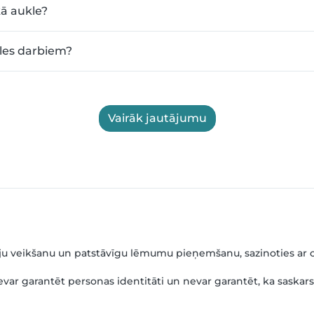
kā aukle?
les darbiem?
Vairāk jautājumu
erviju veikšanu un patstāvīgu lēmumu pieņemšanu, sazinoties ar 
ar garantēt personas identitāti un nevar garantēt, ka saskars