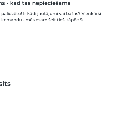
ms - kad tas nepieciešams
 palīdzētu! Ir kādi jautājumi vai bažas? Vienkārši
 komandu - mēs esam šeit tieši tāpēc 💙
its