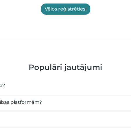
Vēlos reģistrēties!
Populāri jautājumi
ma?
klības platformām?