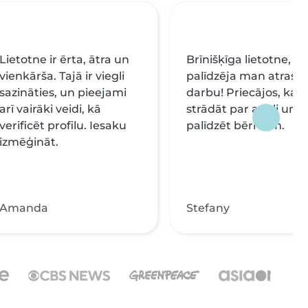
Lietotne ir ērta, ātra un
Brīnišķīga lietotne, ka
vienkārša. Tajā ir viegli
palīdzēja man atrast
sazināties, un pieejami
darbu! Priecājos, ka 
arī vairāki veidi, kā
strādāt par aukli un
verificēt profilu. Iesaku
palīdzēt bērniem.
izmēģināt.
Amanda
Stefany