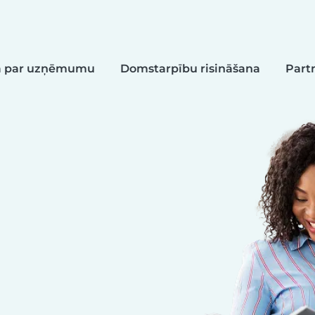
ja par uzņēmumu
Domstarpību risināšana
Part