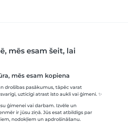
ē, mēs esam šeit, lai
ra, mēs esam kopiena
un drošības pasākumus, tāpēc varat
svarīgi, uzticīgi atrast īsto aukli vai ģimeni. ✨
 jūsu ģimenei vai darbam. Izvēle un
mēr ir jūsu ziņā. Jūs esat atbildīgs par
miem, nodokļiem un apdrošināšanu.