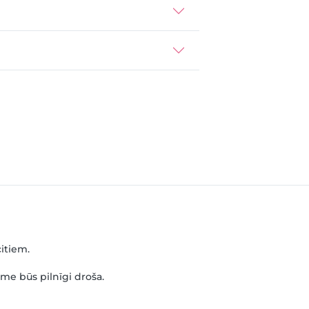
citiem.
me būs pilnīgi droša.