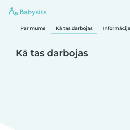
Par mums
Kā tas darbojas
Informāci
Kā tas darbojas