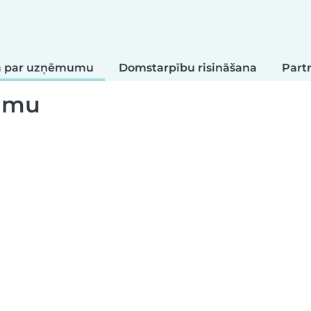
ja par uzņēmumu
Domstarpību risināšana
Part
mumu