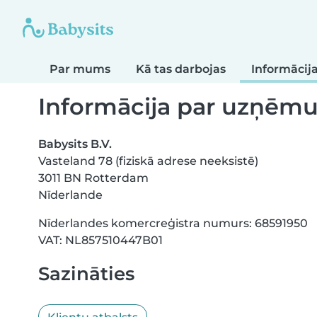
Par mums
Kā tas darbojas
Informāci
Informācija par uzņē
Babysits B.V.
Vasteland 78 (fiziskā adrese neeksistē)
3011 BN Rotterdam
Nīderlande
Nīderlandes komercreģistra numurs: 68591950
VAT: NL857510447B01
Sazināties