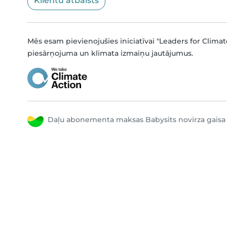
Klientu atbalsts
Mēs esam pievienojušies iniciatīvai "Leaders for Climat
piesārņojuma un klimata izmaiņu jautājumus.
Daļu abonementa maksas Babysits novirza gaisa 