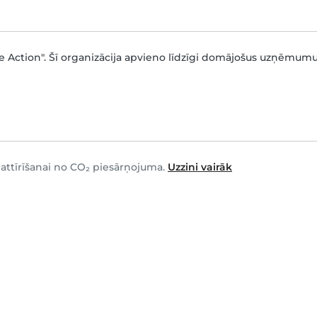
e Action". Šī organizācija apvieno līdzīgi domājošus uzņēmumus,
attīrīšanai no CO₂ piesārņojuma.
Uzzini vairāk