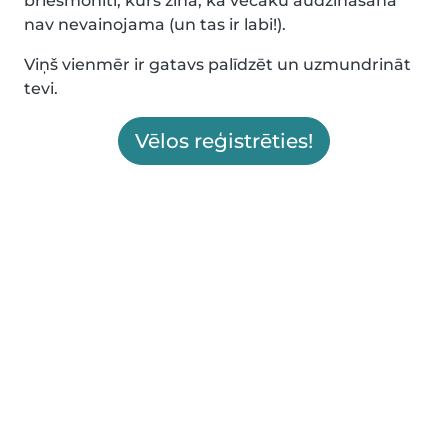
briesmonīti, kurš zina, ka vecāku audzināšana
nav nevainojama (un tas ir labi!).
Viņš vienmēr ir gatavs palīdzēt un uzmundrināt
tevi.
Vēlos reģistrēties!