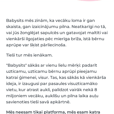
Babysits mēs zinām, ka vecāku loma ir gan
skaista, gan izaicinājumu pilna. Neatkarīgi no tā,
vai jūs žonglējat sapulcēs un gatavojat maltīti vai
vienkārši ilgojaties pēc mierīga brīža, īstā bērnu
aprūpe var šķist pārliecinoša.
Tieši tur mēs ienākam.
"Babysits" sākās ar vienu lielu mērķi: padarīt
uzticamu, uzticamu bērnu aprūpi pieejamu
katrai ģimenei, visur. Tas, kas sākās kā vienkārša
ideja, ir izaugusi par pasaules visuzticamāko
vietu, kur atrast aukli, palīdzot vairāk nekā 8
miljoniem vecāku, auklīšu un pilna laika auļu
savienoties tieši savā apkārtnē.
Mēs neesam tikai platforma, mēs esam katra