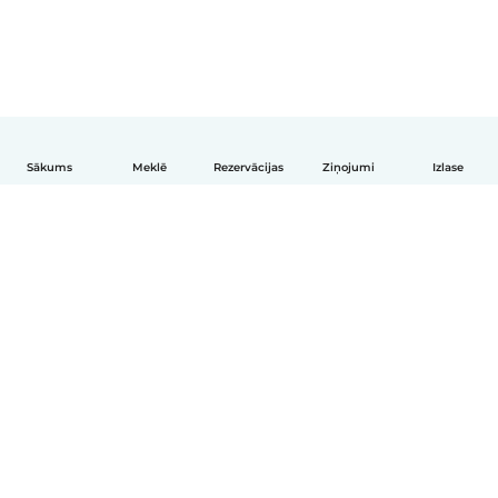
Sākums
Meklē
Rezervācijas
Ziņojumi
Izlase
Latviešu
Kā tas darbojas
Palīdzība
Noteikumi un privātums
Cenas
Informācija par uzņēmumu
Babysits darbam
Kopienas standarti