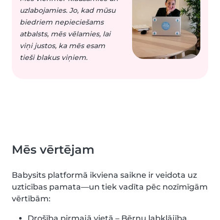
uzlabojamies. Jo, kad mūsu
biedriem nepieciešams
atbalsts, mēs vēlamies, lai
viņi justos, ka mēs esam
tieši blakus viņiem.
Mēs vērtējam
Babysits platformā ikviena saikne ir veidota uz
uzticības pamata—un tiek vadīta pēc nozīmīgām
vērtībām:
Drošība pirmajā vietā – Bērnu labklājība