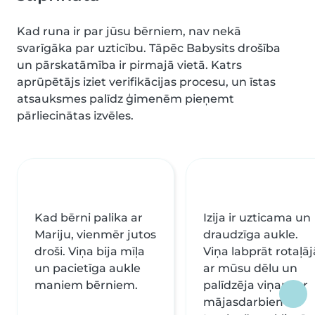
Kad runa ir par jūsu bērniem, nav nekā
svarīgāka par uzticību. Tāpēc Babysits drošība
un pārskatāmība ir pirmajā vietā. Katrs
aprūpētājs iziet verifikācijas procesu, un īstas
atsauksmes palīdz ģimenēm pieņemt
pārliecinātas izvēles.
Kad bērni palika ar
Izija ir uzticama un
Mariju, vienmēr jutos
draudzīga aukle.
droši. Viņa bija mīļa
Viņa labprāt rotaļāj
un pacietīga aukle
ar mūsu dēlu un
maniem bērniem.
palīdzēja viņam ar
mājasdarbiem.