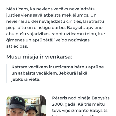
Mēs ticam, ka neviens vecāks nevajadzētu
justies viens savā atbalsta meklējumos. Un
nevienai auklei nevajadzētu cīnīties, lai atrastu
piepildītu un elastīgu darbu. Babysits apvieno
abu pušu vajadzības, radot uzticamu telpu, kur
ģimenes un aprūpētāji veido nozīmīgas
attiecības.
Mūsu misija ir vienkārša:
Katram vecākam ir uzticama bērnu aprūpe
un atbalsts vecākiem. Jebkurā laikā,
jebkurā vietā.
Pēteris nodibināja Babysits
2008. gadā. Kā trīs meitu
tēvs viņš izmanto Babysits,