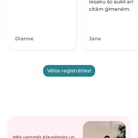
Iesaku šo aukli arī
citām ģimenēm.
Dianne
Jane
Vēlos reģistrēties!
Mēs vienmēr klausāmies un