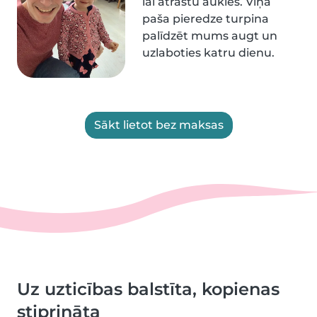
lai atrastu aukles. Viņa
paša pieredze turpina
palīdzēt mums augt un
uzlaboties katru dienu.
Sākt lietot bez maksas
Uz uzticības balstīta, kopienas
stiprināta