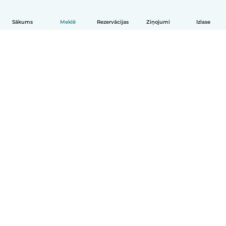
Sākums
Meklē
Rezervācijas
Ziņojumi
Izlase
Latviešu
Kā tas darbojas
Palīdzība
Noteikumi un privātums
Cenas
Informācija par uzņēmumu
Babysits darbam
Kopienas standarti
© Babysits B.V.