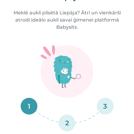
Meklē aukli pilsētā Liepāja? Ātri un vienkārši
atrodi ideālo aukli savai ģimenei platformā
Babysits.
1
3
2