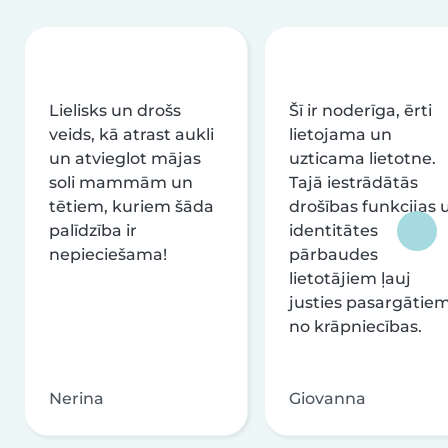
Lielisks un drošs
Šī ir noderīga, ērti
veids, kā atrast aukli
lietojama un
un atvieglot mājas
uzticama lietotne.
soli mammām un
Tajā iestrādātās
tētiem, kuriem šāda
drošības funkcijas 
palīdzība ir
identitātes
nepieciešama!
pārbaudes
lietotājiem ļauj
justies pasargātie
no krāpniecības.
Nerina
Giovanna