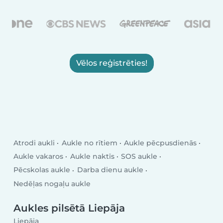
Vēlos reģistrēties!
Atrodi aukli
Aukle no rītiem
Aukle pēcpusdienās
Aukle vakaros
Aukle naktīs
SOS aukle
Pēcskolas aukle
Darba dienu aukle
Nedēļas nogaļu aukle
Aukles pilsētā Liepāja
Liepāja