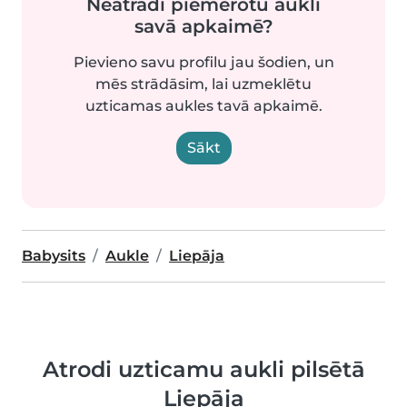
Neatradi piemērotu aukli
savā apkaimē?
Pievieno savu profilu jau šodien, un
mēs strādāsim, lai uzmeklētu
uzticamas aukles tavā apkaimē.
Sākt
Babysits
Aukle
Liepāja
Atrodi uzticamu aukli pilsētā
Liepāja