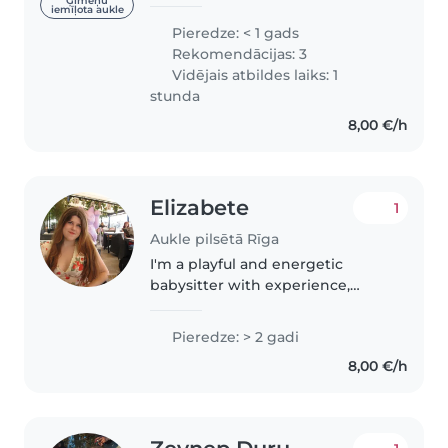
ģimenes. Bieži palīdzu pieskatīt
Ģimeņu
iemīļota aukle
gan radinieku bērnus, gan arī
Pieredze: < 1 gads
savas māsas, kā arī taisu ēst un
Rekomendācijas: 3
tīru. Ģimenē ir bijuši vairāki..
Vidējais atbildes laiks: 1
stunda
8,00 €/h
Elizabete
1
Aukle pilsētā Rīga
I'm a playful and energetic
babysitter with experience,
comfortable across all age
groups. I speak English and
Pieredze: > 2 gadi
Latvian, and love creative
8,00 €/h
activities like drawing, music,
and crafts...