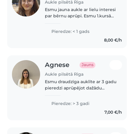
Aukle pilsētā Rīga
Esmu jauna aukle ar lielu interesi
par bērnu aprūpi. Esmu 1.kursā
māszinību studijās un esmu
gatava piedāvāt palīdzību ar
Pieredze: < 1 gads
bērnu aprūpi, ieskaitot bērnus
8,00 €/h
pirmskolas, skolas un puspaugu..
Agnese
Jauns
Aukle pilsētā Rīga
Esmu draudzīga auklīte ar 3 gadu
pieredzi aprūpējot dažādu
vecuma bērnus, no
pirmsskolniekiem līdz
Pieredze: > 3 gadi
pusaudžiem. Man pirmajā vietā
7,00 €/h
vienmēr ir bērna drošība, kā arī
spēja ātri atrast..