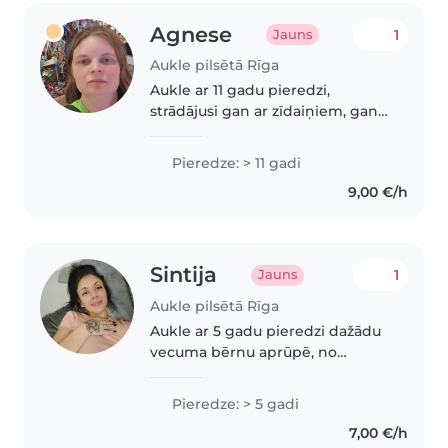
Agnese
1
Jauns
Aukle pilsētā Rīga
Aukle ar 11 gadu pieredzi,
strādājusi gan ar zīdaiņiem, gan
ar priekšskolas vecuma bērniem.
Pirmās palīdzības sertificēta un
Pieredze: > 11 gadi
vedina bērnus ar lasīšanu,
9,00 €/h
valodnācību un radošumu.
Pārvaldo..
Sintija
1
Jauns
Aukle pilsētā Rīga
Aukle ar 5 gadu pieredzi dažādu
vecuma bērnu aprūpē, no
pirmskolas vecuma līdz
pusaudžiem. Esmu beigusi
Pieredze: > 5 gadi
Tehnikumu un guvusi pirmās
7,00 €/h
palīdzības apmācības. Ārīga