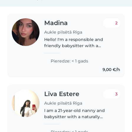
Madina
2
Aukle pilsētā Rīga
Hello! I'm a responsible and
friendly babysitter with a
passion for working with
children. I'm fluent in English,
Pieredze: < 1 gads
Russian, Turkish, and Azerbaijani,
9,00 €/h
and I'm comfortable with
toddlers,..
Līva Estere
3
Aukle pilsētā Rīga
I am a 21-year-old nanny and
babysitter with a naturally
empathetic, patient, and
attentive approach to childcare.
Pieredze: < 1 gads