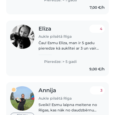
Growing up as a more reserved
7,00 €/h
child myself, I developed a deep
interest..
Elīza
4
Aukle pilsētā Rīga
Čau! Esmu Elīza, man ir 5 gadu
pieredze kā auklītei ar 3 un vairak
gadus veciem bērniņiem, taču
ļoti vēlos auklēt zīdainīti. Es to
Pieredze: > 5 gadi
sev uzticētu, jo esmu ļoti
9,00 €/h
atbildīga, gudra, mīļa..
Annija
3
Aukle pilsētā Rīga
Sveiki! Esmu laipna meitene no
Rīgas, kas nāk no daudzbērnu