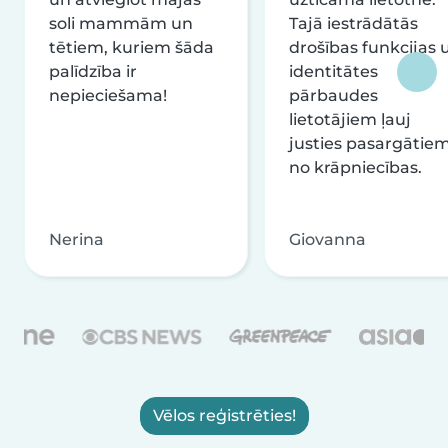
soli mammām un
Tajā iestrādātās
tētiem, kuriem šāda
drošības funkcijas 
palīdzība ir
identitātes
nepieciešama!
pārbaudes
lietotājiem ļauj
justies pasargātie
no krāpniecības.
Nerina
Giovanna
Vēlos reģistrēties!