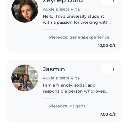
Zeynep Duru
1
Aukle pilsētā Rīga
Hello! I'm a university student
with a passion for working with
kids of all ages. I'm comfortable
with pets and happy to help
Pieredze: general.experience.
with homework, cooking, and
10,00 €/h
crafts. My skills include..
Jasmin
1
Aukle pilsētā Rīga
I am a friendly, social, and
responsible person who loves
spending time with children
and creating a safe, fun, and
Pieredze: < 1 gads
positive environment. I have
7,00 €/h
previous experience working
with children,..