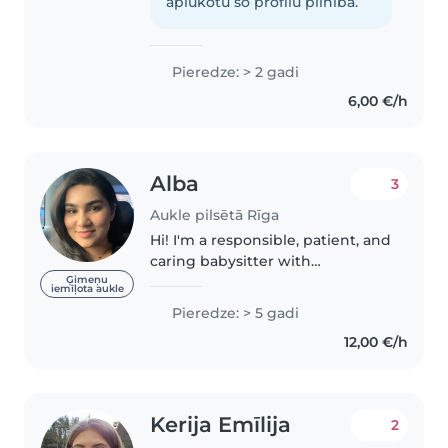
prepare a wide variety of dishes.
aplūkotu šo profilu pilnībā.
I speak three languages:..
Pieredze: > 2 gadi
6,00 €/h
Alba
3
Aukle pilsētā Rīga
Hi! I'm a responsible, patient, and
caring babysitter with
experience looking after
Ģimeņu
iemīļota aukle
children of all ages, from
Pieredze: > 5 gadi
newborns to teenagers. I've
12,00 €/h
spent years caring for my
younger cousins..
Kerija Emīlija
2