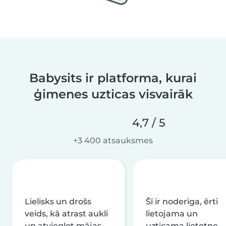
Babysits ir platforma, kurai
ģimenes uzticas visvairāk
4,7 / 5
+3 400 atsauksmes
Lielisks un drošs
Šī ir noderīga, ērti
veids, kā atrast aukli
lietojama un
un atvieglot mājas
uzticama lietotne.