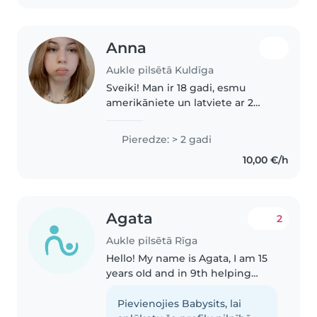
daba, draudzīga un atbildīga...
Anna
Aukle pilsētā Kuldīga
Sveiki! Man ir 18 gadi, esmu
amerikāniete un latviete ar 2
gadu pieredzi bērnu
pieskatīšanā Amerikā. Man patīk
Pieredze: > 2 gadi
spēlēt spēles, nodarboties ar
10,00 €/h
mākslu un rokdarbiem, skatīties
filmas..
Agata
2
Aukle pilsētā Rīga
Hello! My name is Agata, I am 15
years oId and in 9th helping
people and taking care of
children. I love cooking and can
Pievienojies Babysits, lai