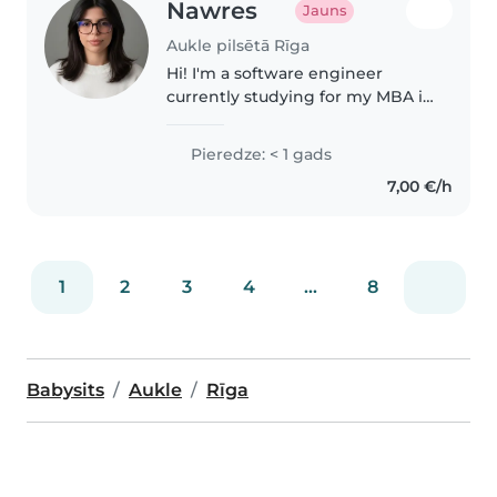
Nawres
Jauns
Aukle pilsētā Rīga
Hi! I'm a software engineer
currently studying for my MBA in
Riga. I'm responsible, patient,
and reliable, and I enjoy
Pieredze: < 1 gads
spending time with children. I'm
7,00 €/h
happy to help with homework,..
1
2
3
4
...
8
Babysits
Aukle
Rīga