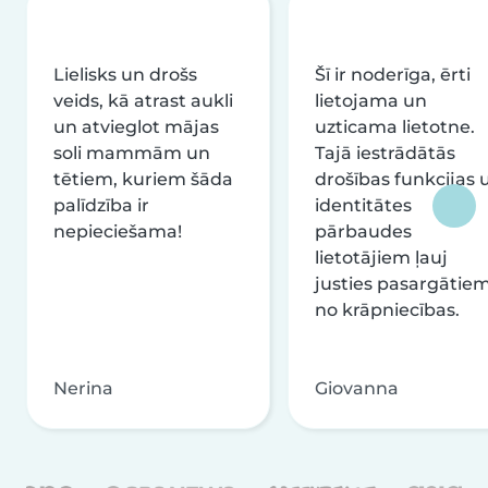
Lielisks un drošs
Šī ir noderīga, ērti
veids, kā atrast aukli
lietojama un
un atvieglot mājas
uzticama lietotne.
soli mammām un
Tajā iestrādātās
tētiem, kuriem šāda
drošības funkcijas 
palīdzība ir
identitātes
nepieciešama!
pārbaudes
lietotājiem ļauj
justies pasargātie
no krāpniecības.
Nerina
Giovanna