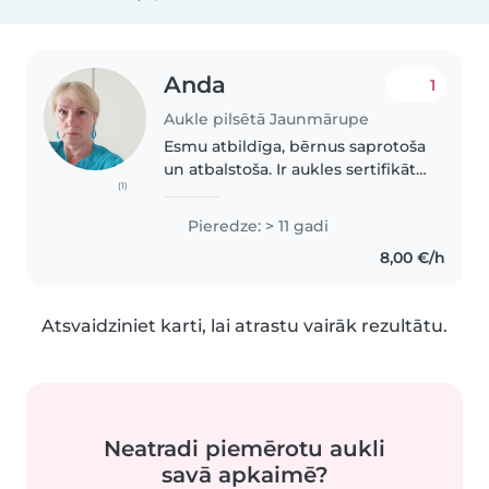
Anda
1
Aukle pilsētā Jaunmārupe
Esmu atbildīga, bērnus saprotoša
un atbalstoša. Ir aukles sertifikāts
(1)
ar iespēju uz līdzfinansējumu.
Vairāk kā 25 gadu pieredze,
Pieredze: > 11 gadi
ģimenēs izauklēti un bērnudārza
8,00 €/h
gaitās palaisti 11..
Atsvaidziniet karti, lai atrastu vairāk rezultātu.
Neatradi piemērotu aukli
savā apkaimē?