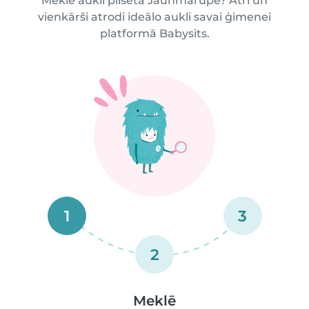
Meklē aukli pilsētā Jaunmārupe? Ātri un
vienkārši atrodi ideālo aukli savai ģimenei
platformā Babysits.
1
3
2
Meklē