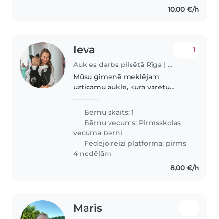
10,00 €/h
Ieva
1
Aukles darbs pilsētā Rīga | Babysits
Mūsu ģimenē meklējam
uzticamu auklē, kura varētu
rūpēties par mūsu energisko,
radošo un sportisko
Bērnu skaits: 1
pirmsskolnieku. Ļoti būtu
Bērnu vecums:
Pirmsskolas
vēlams, ja pretendenšu varētu
vecuma bērni
reģistrēties par mājdzīvniekiem,..
Pēdējo reizi platformā: pirms
4 nedēļām
8,00 €/h
Maris