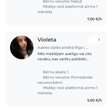
Bērnu vecums:
Mazuļi
Pēdējo reizi platformā: pirms 1
mēneša
7,00 €/h
Violeta
1
Aukles darbs pilsētā Rīga | Babysits
Mēs meklējam auklīgu vai cits
vecāku, kas varētu palīdzēt
mums ar mūsu gandriz 3 gadus
veco meitu. Viņa ir enerģisks,
Bērnu skaits: 1
sirsnīgs un draudzīgs.
Bērnu vecums:
Pirmsskolas
vecuma bērni
Pēdējo reizi platformā: pirms 1
mēneša
5,00 €/h