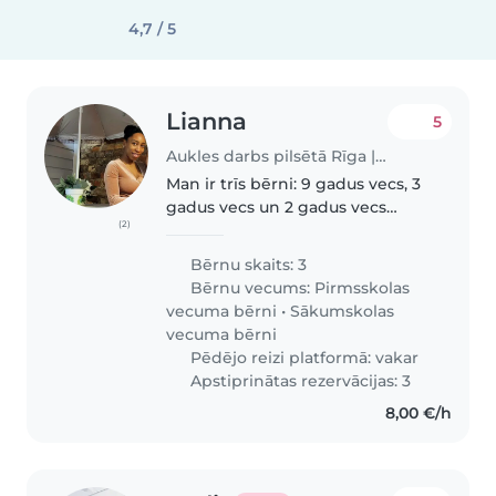
4,7 / 5
Lianna
5
Aukles darbs pilsētā Rīga | Babysits
Man ir trīs bērni: 9 gadus vecs, 3
gadus vecs un 2 gadus vecs
(2)
bērns. Pašlaik esmu trešajā
grūtniecības mēnesī, tāpēc
Bērnu skaits: 3
jebkāda papildu palīdzība būtu
Bērnu vecums:
Pirmsskolas
ļoti pateicīga. Mani interesē:..
vecuma bērni
•
Sākumskolas
vecuma bērni
Pēdējo reizi platformā: vakar
Apstiprinātas rezervācijas: 3
8,00 €/h