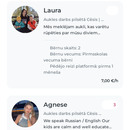
Laura
Aukles darbs pilsētā Cēsis | Babysits
Mēs meklējam aukli, kas varētu
rūpēties par mūsu diviem
pirmskolas vecuma bērniem.
Bērni ir ļoti enerģiski, draudzīgi
Bērnu skaits: 2
un smieklīgi. Mēs vēlamies, ka
Bērnu vecums:
Pirmsskolas
aukle būtu gatava ēst gatavot...
vecuma bērni
Pēdējo reizi platformā: pirms 1
mēneša
7,00 €/h
Agnese
3
Aukles darbs pilsētā Cēsis | Babysits
We speak Russian / English Our
kids are calm and well educated.