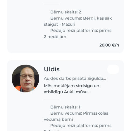
Very easy ones to manage :)
Bērnu skaits: 2
Bērnu vecums:
Bērni, kas sāk
staigāt
•
Mazuļi
Pēdējo reizi platformā: pirms
2 nedēļām
20,00 €/h
Uldis
Aukles darbs pilsētā Sigulda | Babysits
Mēs meklējam sirdsīgo un
atbildīgu Aukli mūsu
enerģiskajam un draudzīgajam
bērnam. Mēs vēlamies, lai Auklis
Bērnu skaits: 1
būtu gatava/-s palīdzēt ar ēstas
Bērnu vecums:
Pirmsskolas
gatavošanu un mājas darbiem.
vecuma bērni
Mēs ceram..
Pēdējo reizi platformā: pirms