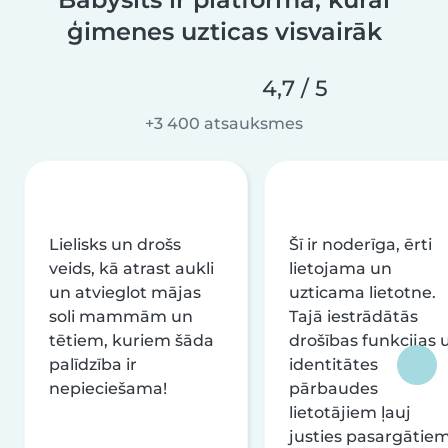
ģimenes uzticas visvairāk
4,7 / 5
+3 400 atsauksmes
Lielisks un drošs
Šī ir noderīga, ērti
veids, kā atrast aukli
lietojama un
un atvieglot mājas
uzticama lietotne.
soli mammām un
Tajā iestrādātās
tētiem, kuriem šāda
drošības funkcijas 
palīdzība ir
identitātes
nepieciešama!
pārbaudes
lietotājiem ļauj
justies pasargātie