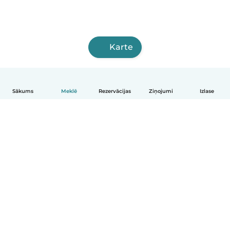
Karte
Sākums
Meklē
Rezervācijas
Ziņojumi
Izlase
Latviešu
Kā tas darbojas
Palīdzība
Noteikumi un privātums
Cenas
Informācija par uzņēmumu
Babysits darbam
Kopienas standarti