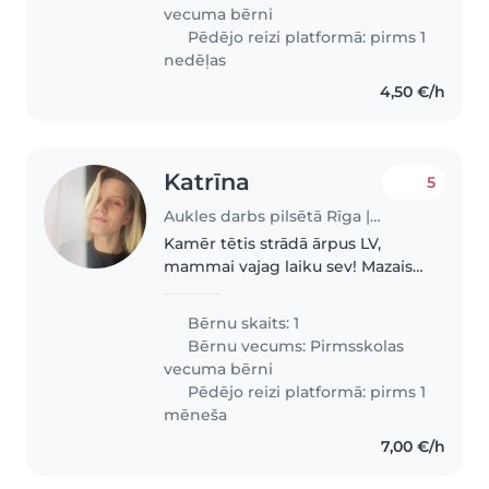
aktivitātēm pa mājās. Visu laiku..
vecuma bērni
Pēdējo reizi platformā: pirms 1
nedēļas
4,50 €/h
Katrīna
5
Aukles darbs pilsētā Rīga | Babysits
Kamēr tētis strādā ārpus LV,
mammai vajag laiku sev! Mazais
6gadnieks ir aktīvs un nevar
nosēdēt dārziņā viens pats
Bērnu skaits: 1
kamēr mamma aiziet pasportot
Bērnu vecums:
Pirmsskolas
un pabūt ar savām domām.
vecuma bērni
Meklējam kādu..
Pēdējo reizi platformā: pirms 1
mēneša
7,00 €/h