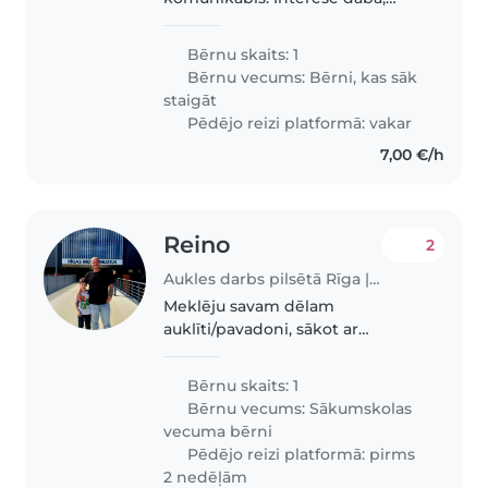
pastaigas.
Bērnu skaits: 1
Bērnu vecums:
Bērni, kas sāk
staigāt
Pēdējo reizi platformā: vakar
7,00 €/h
Reino
2
Aukles darbs pilsētā Rīga | Babysits
Meklēju savam dēlam
auklīti/pavadoni, sākot ar
septembra mēnesi darba dienās
vidēji katru otro nedēļu, bērna
Bērnu skaits: 1
nogadašanai mājās no skolas
Bērnu vecums:
Sākumskolas
Rīgas centrā uz mājām
vecuma bērni
Purvciemā laika posmā..
Pēdējo reizi platformā: pirms
2 nedēļām