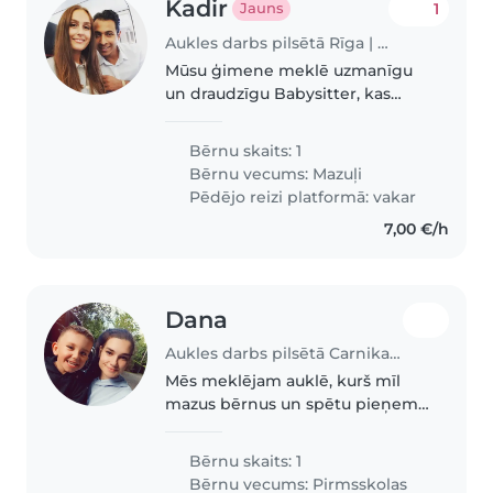
Kadir
1
Jauns
Aukles darbs pilsētā Rīga | Babysits
Mūsu ģimene meklē uzmanīgu
un draudzīgu Babysitter, kas
apmierinātu mūsu vienu zīdaini,
kam iecienīti rotaļas un
Bērnu skaits: 1
iepazīšanās ar jauniem cilvēkiem.
Bērnu vecums:
Mazuļi
Priekšroka balsij, kas runā
Pēdējo reizi platformā: vakar
angliski,..
7,00 €/h
Dana
Aukles darbs pilsētā Carnikava | Babysits
Mēs meklējam auklē, kurš mīl
mazus bērnus un spētu pieņemt
izaicinājumus. Mūsu enerģiskais
un sportiskais jaukums priecātos
Bērnu skaits: 1
par radošajām un aktīvajām
Bērnu vecums:
Pirmsskolas