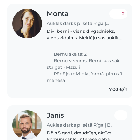
Monta
2
Aukles darbs pilsētā Rīga | Babysits
Divi bērni - viens divgadnieks,
viens zīdainis. Meklēju sos auklīti,
kādreiz, lai izpalīdzētu vai vecāki
varētu iziet ārà
Bērnu skaits: 2
Bērnu vecums:
Bērni, kas sāk
staigāt
•
Mazuļi
Pēdējo reizi platformā: pirms 1
mēneša
7,00 €/h
Jānis
Aukles darbs pilsētā Rīga | Babysits
Dēls 5 gadi, draudzīgs, aktīvs,
komunikabls. Interesē daba,