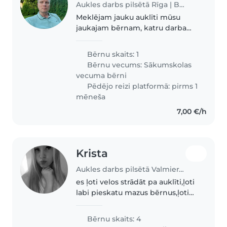
Aukles darbs pilsētā Rīga | Babysits
Meklējam jauku auklīti mūsu
jaukajam bērnam, katru darba
dienu, pēcpusdienā.
Bērnu skaits: 1
Bērnu vecums:
Sākumskolas
vecuma bērni
Pēdējo reizi platformā: pirms 1
mēneša
7,00 €/h
Krista
Aukles darbs pilsētā Valmiera | Babysits
es ļoti velos strādāt pa auklīti,ļoti
labi pieskatu mazus bērnus,ļoti
skatu lai neko neapgāž visu
skatos esmu vērīga! un esmu
Bērnu skaits: 4
jauka milu bērnus!😊🩷