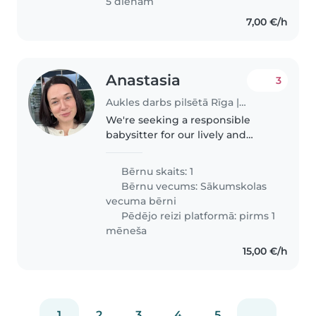
5 dienām
7,00 €/h
Anastasia
3
Aukles darbs pilsētā Rīga | Babysits
We're seeking a responsible
babysitter for our lively and
talkative 8-year-old. Our child
loves to play and engage in
Bērnu skaits: 1
conversations, so someone who
Bērnu vecums:
Sākumskolas
enjoys interactive activities
vecuma bērni
would..
Pēdējo reizi platformā: pirms 1
mēneša
15,00 €/h
1
2
3
4
5