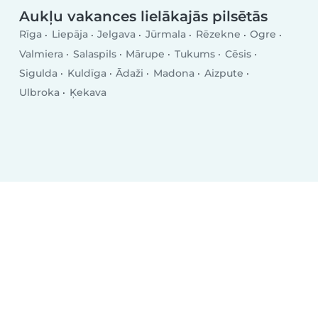
Aukļu vakances lielākajās pilsētās
Rīga
Liepāja
Jelgava
Jūrmala
Rēzekne
Ogre
Valmiera
Salaspils
Mārupe
Tukums
Cēsis
Sigulda
Kuldīga
Ādaži
Madona
Aizpute
Ulbroka
Ķekava