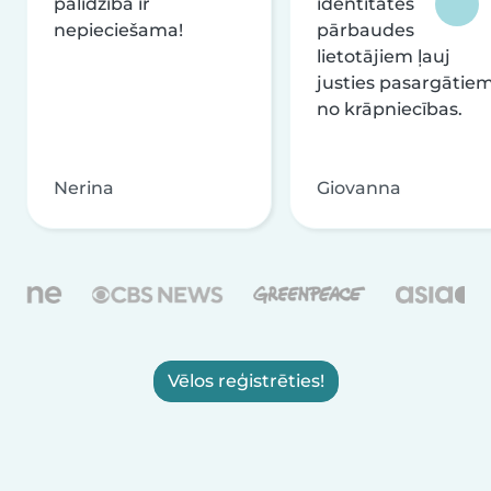
palīdzība ir
identitātes
nepieciešama!
pārbaudes
lietotājiem ļauj
justies pasargātie
no krāpniecības.
Nerina
Giovanna
Vēlos reģistrēties!