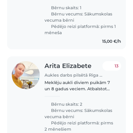
loves to play and engage in
Bērnu skaits: 1
conversations, so someone who
Bērnu vecums:
Sākumskolas
enjoys interactive activities
vecuma bērni
would..
Pēdējo reizi platformā: pirms 1
mēneša
15,00 €/h
Arita Elizabete
13
Aukles darbs pilsētā Rīga | Babysits
Meklēju aukli diviem puikām 7
un 8 gadus veciem. Atbalstot
viņus tālmācības apguvē un arī
aizvedot uz pulciņiem, treniņiem.
Bērnu skaits: 2
Vēlams ar pedagoģisku pieredzi
Bērnu vecums:
Sākumskolas
un veselīga dzīvesveida
vecuma bērni
paradumiem...
Pēdējo reizi platformā: pirms
2 mēnešiem