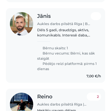
Jānis
Aukles darbs pilsētā Rīga | Babysits
Dēls 5 gadi, draudzīgs, aktīvs,
komunikabls. Interesē daba,
pastaigas.
Bērnu skaits: 1
Bērnu vecums:
Bērni, kas sāk
staigāt
Pēdējo reizi platformā: pirms 1
dienas
7,00 €/h
Reino
2
Aukles darbs pilsētā Rīga | Babysits
Meklēju savam dēlam