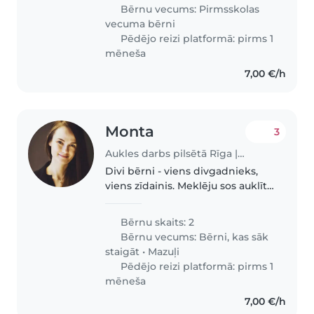
kamēr mamma aiziet pasportot
Bērnu vecums:
Pirmsskolas
un pabūt ar savām domām.
vecuma bērni
Meklējam kādu..
Pēdējo reizi platformā: pirms 1
mēneša
7,00 €/h
Monta
3
Aukles darbs pilsētā Rīga | Babysits
Divi bērni - viens divgadnieks,
viens zīdainis. Meklēju sos auklīti,
kādreiz, lai izpalīdzētu vai vecāki
varētu iziet ārà
Bērnu skaits: 2
Bērnu vecums:
Bērni, kas sāk
staigāt
•
Mazuļi
Pēdējo reizi platformā: pirms 1
mēneša
7,00 €/h