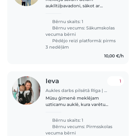
auklīti/pavadoni, sākot ar
septembra mēnesi darba dienās
vidēji katru otro nedēļu, bērna
Bērnu skaits: 1
nogadašanai mājās no skolas
Bērnu vecums:
Sākumskolas
Rīgas centrā uz mājām
vecuma bērni
Purvciemā laika posmā..
Pēdējo reizi platformā: pirms
3 nedēļām
10,00 €/h
Ieva
1
Aukles darbs pilsētā Rīga | Babysits
Mūsu ģimenē meklējam
uzticamu auklē, kura varētu
rūpēties par mūsu energisko,
radošo un sportisko
Bērnu skaits: 1
pirmsskolnieku. Ļoti būtu
Bērnu vecums:
Pirmsskolas
vēlams, ja pretendenšu varētu
vecuma bērni