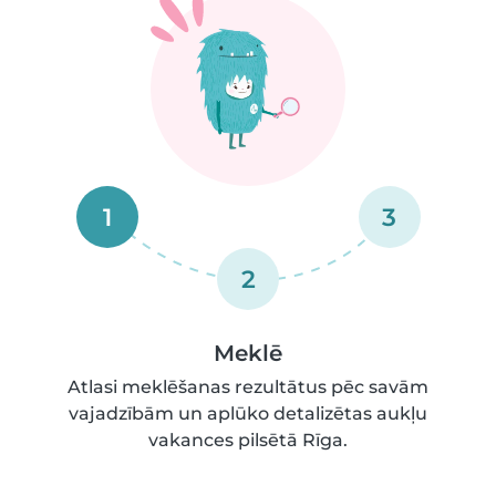
1
3
2
Meklē
Atlasi meklēšanas rezultātus pēc savām
vajadzībām un aplūko detalizētas aukļu
vakances pilsētā Rīga.