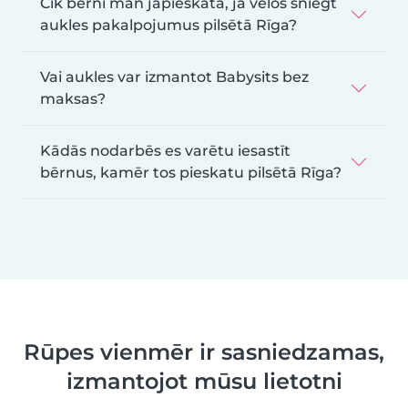
Cik bērni man jāpieskata, ja vēlos sniegt
aukles pakalpojumus pilsētā Rīga?
Vai aukles var izmantot Babysits bez
maksas?
Kādās nodarbēs es varētu iesastīt
bērnus, kamēr tos pieskatu pilsētā Rīga?
Rūpes vienmēr ir sasniedzamas,
izmantojot mūsu lietotni