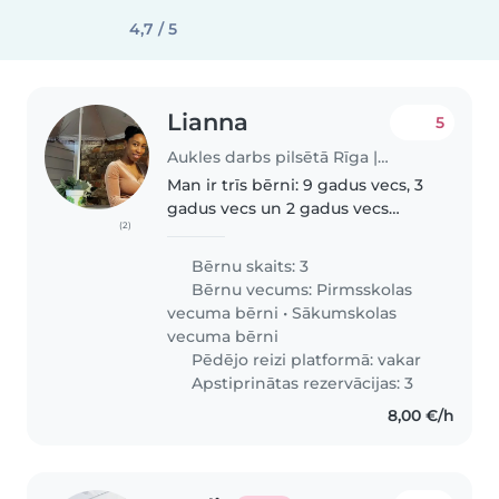
4,7 / 5
Lianna
5
Aukles darbs pilsētā Rīga | Babysits
Man ir trīs bērni: 9 gadus vecs, 3
gadus vecs un 2 gadus vecs
(2)
bērns. Pašlaik esmu trešajā
grūtniecības mēnesī, tāpēc
Bērnu skaits: 3
jebkāda papildu palīdzība būtu
Bērnu vecums:
Pirmsskolas
ļoti pateicīga. Mani interesē:..
vecuma bērni
•
Sākumskolas
vecuma bērni
Pēdējo reizi platformā: vakar
Apstiprinātas rezervācijas: 3
8,00 €/h