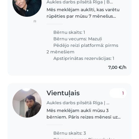
Aukles darbs pilsētā Rīga | Babysits
Mēs meklējam auklīti, kas varētu
rūpēties par mūsu 7 mēnešus
(1)
veco bērnu. Viņa ir enerģiska,
zinātkāra un draudzīga. Mēs
Bērnu skaits: 1
ceram, ka aukle būs ļoti līdzīga.
Bērnu vecums:
Mazuļi
Pēdējo reizi platformā: pirms
2 mēnešiem
Apstiprinātas rezervācijas: 1
7,00 €/h
Vientuļais
1
Aukles darbs pilsētā Rīga | Babysits
Mēs meklējam aukli mūsu 3
bērniem. Pāris reizes mēnesī uz
vakaru, kas pieskatītu kamēr
bērni guļ. Lai vecāki varētu
Bērnu skaits: 3
reizēm atpūsties un izziet no