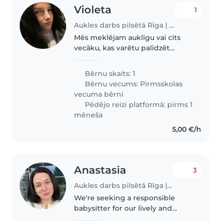
Violeta
1
Aukles darbs pilsētā Rīga | Babysits
Mēs meklējam auklīgu vai cits
vecāku, kas varētu palīdzēt
mums ar mūsu gandriz 3 gadus
veco meitu. Viņa ir enerģisks,
Bērnu skaits: 1
sirsnīgs un draudzīgs.
Bērnu vecums:
Pirmsskolas
vecuma bērni
Pēdējo reizi platformā: pirms 1
mēneša
5,00 €/h
Anastasia
3
Aukles darbs pilsētā Rīga | Babysits
We're seeking a responsible
babysitter for our lively and
talkative 8-year-old. Our child