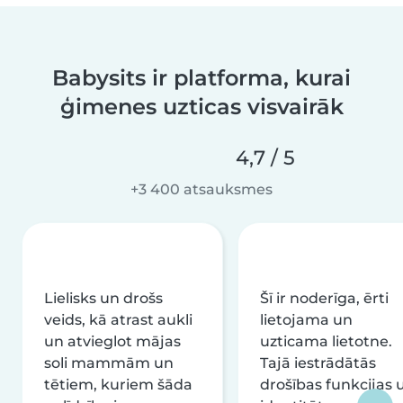
Babysits ir platforma, kurai
ģimenes uzticas visvairāk
4,7 / 5
+3 400 atsauksmes
Lielisks un drošs
Šī ir noderīga, ērti
veids, kā atrast aukli
lietojama un
un atvieglot mājas
uzticama lietotne.
soli mammām un
Tajā iestrādātās
tētiem, kuriem šāda
drošības funkcijas 