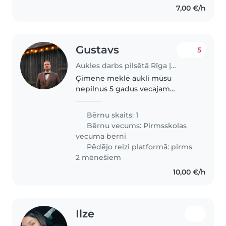
7,00 €/h
Gustavs
5
Aukles darbs pilsētā Rīga | Babysits
Ģimene meklē aukli mūsu
nepilnus 5 gadus vecajam
bērnam - ilgtermiņam, bet
nepieciešamība pēc aukli varētu
Bērnu skaits: 1
būt pāris reizes mēnesī - lai
Bērnu vecums:
Pirmsskolas
vecākiem iedotu atelpu atpūtai
vecuma bērni
no ikdienas..
Pēdējo reizi platformā: pirms
2 mēnešiem
10,00 €/h
Ilze