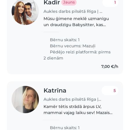
Kadir
1
Jauns
Aukles darbs pilsētā Rīga | Babysits
Mūsu ģimene meklē uzmanīgu
un draudzīgu Babysitter, kas
apmierinātu mūsu vienu zīdaini,
kam iecienīti rotaļas un
Bērnu skaits: 1
iepazīšanās ar jauniem cilvēkiem.
Bērnu vecums:
Mazuļi
Priekšroka balsij, kas runā
Pēdējo reizi platformā: pirms
angliski,..
2 dienām
7,00 €/h
Katrīna
5
Aukles darbs pilsētā Rīga | Babysits
Kamēr tētis strādā ārpus LV,
mammai vajag laiku sev! Mazais
6gadnieks ir aktīvs un nevar
nosēdēt dārziņā viens pats
Bērnu skaits: 1