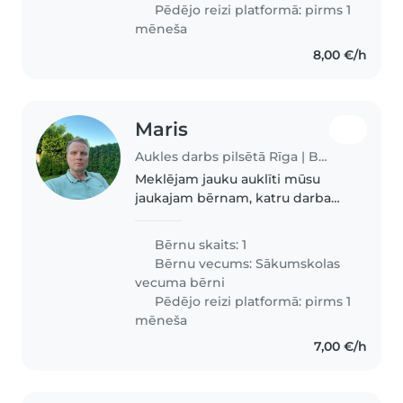
reģistrēties par mājdzīvniekiem,..
Pēdējo reizi platformā: pirms 1
mēneša
8,00 €/h
Maris
Aukles darbs pilsētā Rīga | Babysits
Meklējam jauku auklīti mūsu
jaukajam bērnam, katru darba
dienu, pēcpusdienā.
Bērnu skaits: 1
Bērnu vecums:
Sākumskolas
vecuma bērni
Pēdējo reizi platformā: pirms 1
mēneša
7,00 €/h