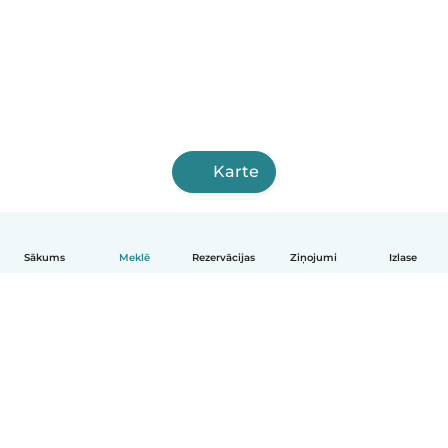
Karte
Sākums
Meklē
Rezervācijas
Ziņojumi
Izlase
Latviešu
Kā tas darbojas
Palīdzība
Noteikumi un privātums