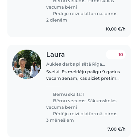
Bērnu vecums:
Pirmsskolas
mājām.
vecuma bērni
Pēdējo reizi platformā: pirms
2 dienām
10,00 €/h
Laura
10
Aukles darbs pilsētā Rīga | Babysits
Sveiki. Es meklēju palīgu 9 gadus
vecam zēnam, kas aiziet pretim
uz skolu un aizved uz treniņiem
vai mājām, un, iespējams, palīdz
Bērnu skaits: 1
ar mājas uzkopšanu vai mācībām.
Bērnu vecums:
Sākumskolas
Centrs
vecuma bērni
Pēdējo reizi platformā: pirms
3 mēnešiem
7,00 €/h