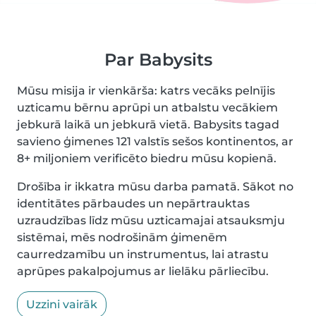
Par Babysits
Mūsu misija ir vienkārša: katrs vecāks pelnījis
uzticamu bērnu aprūpi un atbalstu vecākiem
jebkurā laikā un jebkurā vietā. Babysits tagad
savieno ģimenes 121 valstīs sešos kontinentos, ar
8+ miljoniem verificēto biedru mūsu kopienā.
Drošība ir ikkatra mūsu darba pamatā. Sākot no
identitātes pārbaudes un nepārtrauktas
uzraudzības līdz mūsu uzticamajai atsauksmju
sistēmai, mēs nodrošinām ģimenēm
caurredzamību un instrumentus, lai atrastu
aprūpes pakalpojumus ar lielāku pārliecību.
Uzzini vairāk