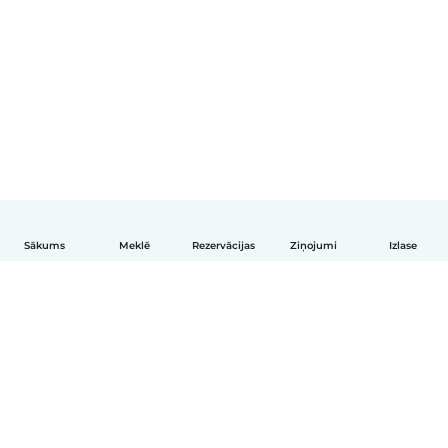
Sākums
Meklē
Rezervācijas
Ziņojumi
Izlase
Latviešu
Kā tas darbojas
Palīdzība
Noteikumi un privātums