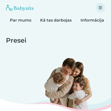
Par mums
Kā tas darbojas
Informācija 
Presei