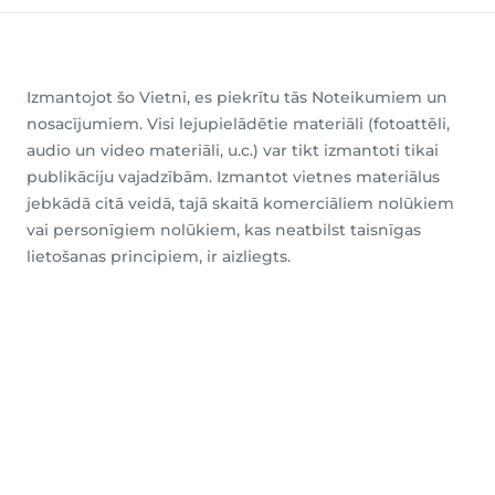
Izmantojot šo Vietni, es piekrītu tās Noteikumiem un
nosacījumiem. Visi lejupielādētie materiāli (fotoattēli,
audio un video materiāli, u.c.) var tikt izmantoti tikai
publikāciju vajadzībām. Izmantot vietnes materiālus
jebkādā citā veidā, tajā skaitā komerciāliem nolūkiem
vai personīgiem nolūkiem, kas neatbilst taisnīgas
lietošanas principiem, ir aizliegts.