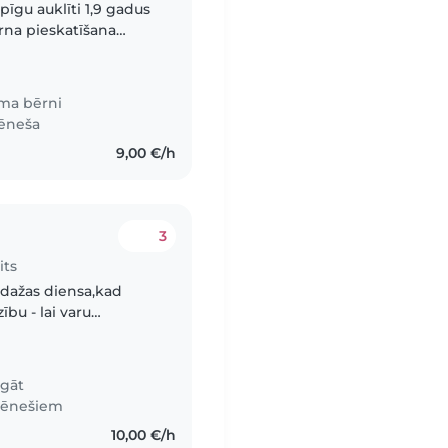
īgu auklīti 1,9 gadus
na pieskatīšana
itātes un pastaigas;
ma bērni
mēneša
9,00 €/h
3
its
ību - lai varu
īti var spēlēties.
igāt
 mēnešiem
10,00 €/h