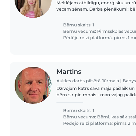
Meklējam atbildīgu, enerģisku un rūp
vecam zēnam. Darba pienākumi: bēr
mūsu mājās; rotaļas, attīstošas aktiv
nepieciešamības..
Bērnu skaits: 1
Bērnu vecums:
Pirmsskolas vecu
Pēdējo reizi platformā: pirms 1 
Martins
Aukles darbs pilsētā Jūrmala | Babys
Dzīvojam katrs savā mājā pašlaik un dažas diensa,kad
bērn sir pie mnais - man vajag palīdz
pastrādat pie datora, un bērns ar aukl
Bērnu skaits: 1
Bērnu vecums:
Bērni, kas sāk sta
Pēdējo reizi platformā: pirms 2