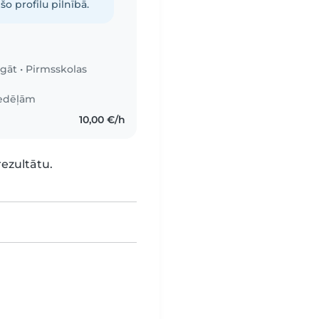
šo profilu pilnībā.
igāt
•
Pirmsskolas
nedēļām
10,00 €/h
rezultātu.