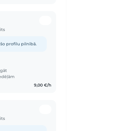
its
šo profilu pilnībā.
igāt
nedēļām
9,00 €/h
its