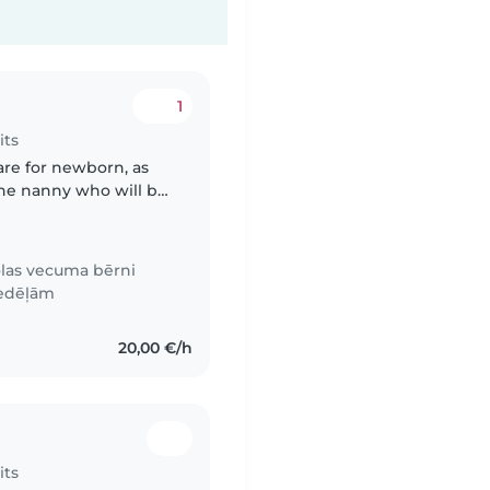
1
its
are for newborn, as
 the nanny who will be
 licence is
las vecuma bērni
nedēļām
20,00 €/h
its