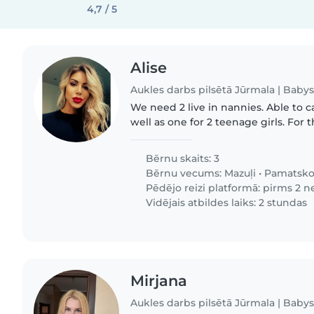
4,7 / 5
Alise
Aukles darbs pilsētā Jūrmala | Babys
We need 2 live in nannies. Able to c
well as one for 2 teenage girls. For
taking care of teenagers, the drivers
mandatory. Also,..
Bērnu skaits: 3
Bērnu vecums:
Mazuļi
•
Pamatsko
Pēdējo reizi platformā: pirms 2 
Vidējais atbildes laiks: 2 stundas
Mirjana
Aukles darbs pilsētā Jūrmala | Babys