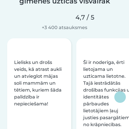
ģimenes uzticas visvairāk
4,7 / 5
+3 400 atsauksmes
Lielisks un drošs
Šī ir noderīga, ērti
veids, kā atrast aukli
lietojama un
un atvieglot mājas
uzticama lietotne.
soli mammām un
Tajā iestrādātās
tētiem, kuriem šāda
drošības funkcijas 
palīdzība ir
identitātes
nepieciešama!
pārbaudes
lietotājiem ļauj
justies pasargātie
no krāpniecības.