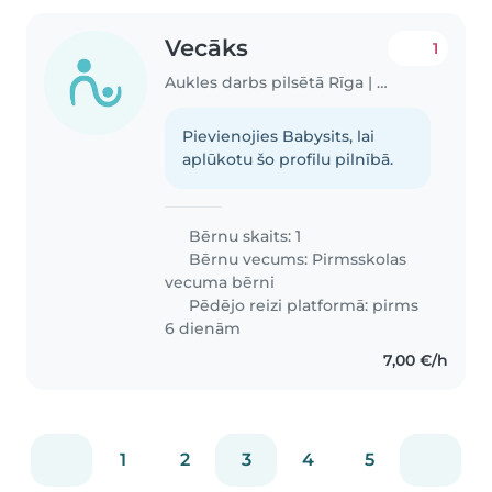
Vecāks
1
Aukles darbs pilsētā Rīga | Babysits
Pievienojies Babysits, lai
aplūkotu šo profilu pilnībā.
Bērnu skaits: 1
Bērnu vecums:
Pirmsskolas
vecuma bērni
Pēdējo reizi platformā: pirms
6 dienām
7,00 €/h
1
2
3
4
5