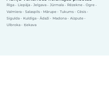
Rīga
Liepāja
Jelgava
Jūrmala
Rēzekne
Ogre
Valmiera
Salaspils
Mārupe
Tukums
Cēsis
Sigulda
Kuldīga
Ādaži
Madona
Aizpute
Ulbroka
Ķekava