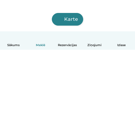
Karte
Sākums
Meklē
Rezervācijas
Ziņojumi
Izlase
Latviešu
Kā tas darbojas
Palīdzība
Noteikumi un privātums
Cenas
Informācija par uzņēmumu
Babysits darbam
Kopienas standarti