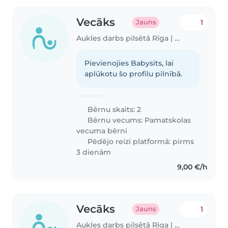
Vecāks
1
Jauns
Aukles darbs pilsētā Rīga | Babysits
Pievienojies Babysits, lai
aplūkotu šo profilu pilnībā.
Bērnu skaits: 2
Bērnu vecums:
Pamatskolas
vecuma bērni
Pēdējo reizi platformā: pirms
3 dienām
9,00 €/h
Vecāks
1
Jauns
Aukles darbs pilsētā Rīga | Babysits