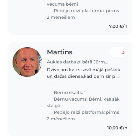
Aptuvenais laiks no 9:00 līdz
vecuma bērni
17:00...
Pēdējo reizi platformā: pirms
2 mēnešiem
7,00 €/h
Martins
3
Aukles darbs pilsētā Jūrmala | Babysits
Dzīvojam katrs savā mājā pašlaik
un dažas diensa,kad bērn sir pie
mnais - man vajag palīdzību - lai
varu pastrādat pie datora, un
Bērnu skaits: 1
bērns ar auklīti var spēlēties.
Bērnu vecums:
Bērni, kas sāk
staigāt
Pēdējo reizi platformā: pirms
2 mēnešiem
10,00 €/h