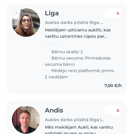
Līga
4
Aukles darbs pilsētā Rīga | Babysits
Meklējam uzticamu auklīti, kas
varētu uzņemties rūpes par
mūsu diviem radošajiem,
draudzīgajiem un rotaļīgajiem
Bērnu skaits: 2
pirmsskolas vecuma bērniem.
Bērnu vecums:
Pirmsskolas
Mēs vēlētos, lai auklīte varētu
vecuma bērni
pieskaitīt..
Pēdējo reizi platformā: pirms
2 nedēļām
7,00 €/h
Andis
6
Aukles darbs pilsētā Rīga | Babysits
Mēs meklējam Aukli, kas varētu
palīdzēt mums ar mūsu