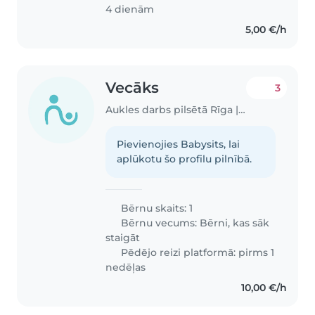
4 dienām
5,00 €/h
Vecāks
3
Aukles darbs pilsētā Rīga | Babysits
Pievienojies Babysits, lai
aplūkotu šo profilu pilnībā.
Bērnu skaits: 1
Bērnu vecums:
Bērni, kas sāk
staigāt
Pēdējo reizi platformā: pirms 1
nedēļas
10,00 €/h