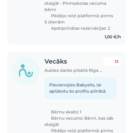
staigāt
•
Pirmsskolas vecuma
bērni
Pēdējo reizi platformā: pirms
5 dienām
Apstiprinātas rezervācijas: 2
1,00 €/h
Vecāks
13
Aukles darbs pilsētā Rīga | Babysits
Pievienojies Babysits, lai
aplūkotu šo profilu pilnībā.
Bērnu skaits: 1
Bērnu vecums:
Bērni, kas sāk
staigāt
Pēdējo reizi platformā: pirms