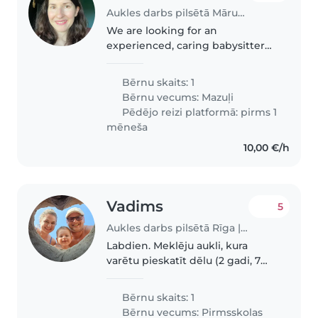
Aukles darbs pilsētā Mārupe | Babysits
We are looking for an
experienced, caring babysitter
to look after our friendly, playful,
and curious baby. As a
Bērnu skaits: 1
multilingual household fluent in
Bērnu vecums:
Mazuļi
English, Latvian, and Russian,
Pēdējo reizi platformā: pirms 1
we'd..
mēneša
10,00 €/h
Vadims
5
Aukles darbs pilsētā Rīga | Babysits
Labdien. Meklēju aukli, kura
varētu pieskatīt dēlu (2 gadi, 7
mēneši) pie mums mājās kad
viņš slimo, tās varētu būt
Bērnu skaits: 1
aptuveni 4-5 dienas mēnesī.
Bērnu vecums:
Pirmsskolas