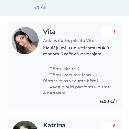
4,7 / 5
Vita
1
Aukles darbs pilsētā Vītoliņi | Babysits
Meklēju mīļu un uzticamu auklīti
manam 6 mēnešus vecajam
mazulim. Pieskatīšana būtu
neregulāri — pāris reizes mēnesī
Bērnu skaits: 2
uz dažām stundām. Varam tikties
Bērnu vecums:
Mazuļi
•
gan pie mums mājās, gan pie
Pirmsskolas vecuma bērni
aukles,..
Pēdējo reizi platformā: pirms
4 nedēļām
6,00 €/h
Katrina
8