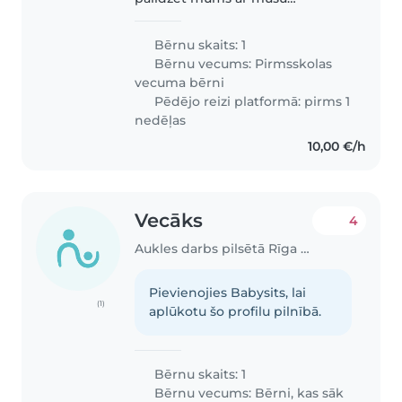
draudzīgo un sirsnīgo bērnu, kas
mūsu dzīvē ir fantastiska
Bērnu skaits: 1
sportiste. Mēs vēlamies, ka Auklis
Bērnu vecums:
Pirmsskolas
būtu gatava/-s ēst gatavot. Esam..
vecuma bērni
Pēdējo reizi platformā: pirms 1
nedēļas
10,00 €/h
Vecāks
4
Aukles darbs pilsētā Rīga | Babysits
Pievienojies Babysits, lai
(1)
aplūkotu šo profilu pilnībā.
Bērnu skaits: 1
Bērnu vecums:
Bērni, kas sāk