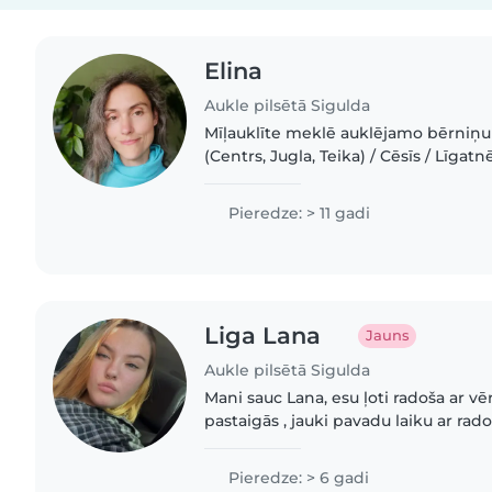
Elina
Aukle pilsētā Sigulda
Mīļauklīte meklē auklējamo bērniņu 
(Centrs, Jugla, Teika) / Cēsīs / Līgatnē 💛 Esmu sirsnīga 
radoša mīļauklīte, kas interesantos 
bērniem palīdz..
Pieredze: > 11 gadi
Liga Lana
Jauns
Aukle pilsētā Sigulda
Mani sauc Lana, esu ļoti radoša ar vēr
pastaigās , jauki pavadu laiku ar ra
ari gatava jaunam iespejam un spo
neesu ar..
Pieredze: > 6 gadi