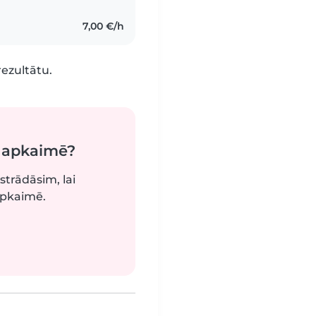
7,00 €/h
rezultātu.
ā apkaimē?
strādāsim, lai
apkaimē.