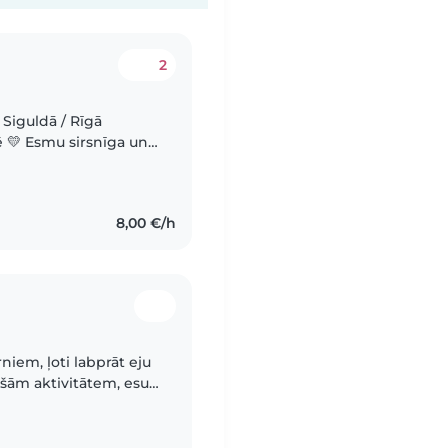
2
Siguldā / Rīgā
un
un vērtīgos veidos
8,00 €/h
niem, ļoti labprāt eju
došām aktivitātem, esu
ntānām idejām, un