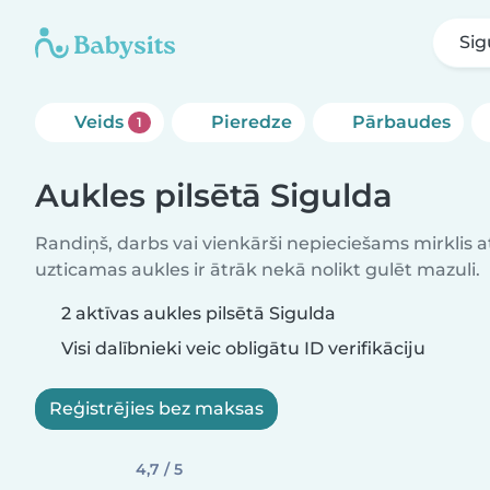
Sig
Veids
Pieredze
Pārbaudes
1
Aukles pilsētā Sigulda
Randiņš, darbs vai vienkārši nepieciešams mirklis at
uzticamas aukles ir ātrāk nekā nolikt gulēt mazuli.
2 aktīvas aukles pilsētā Sigulda
Visi dalībnieki veic obligātu ID verifikāciju
Reģistrējies bez maksas
4,7 / 5