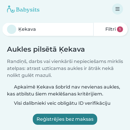
Filtri
1
Aukles pilsētā Ķekava
Randiņš, darbs vai vienkārši nepieciešams mirklis
atelpas: atrast uzticamas aukles ir ātrāk nekā
nolikt gulēt mazuli.
Apkaimē Ķekava šobrīd nav nevienas aukles,
kas atbilstu šiem meklēšanas kritērijiem.
Visi dalībnieki veic obligātu ID verifikāciju
Reģistrējies bez maksas