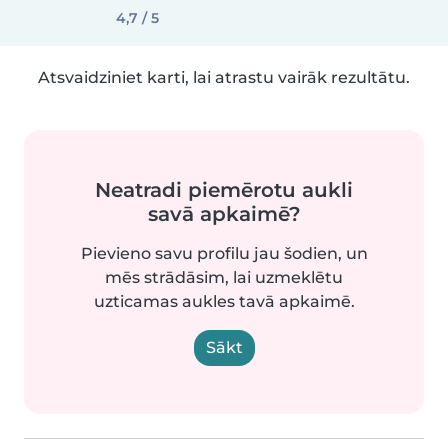
4,7 / 5
Atsvaidziniet karti, lai atrastu vairāk rezultātu.
Neatradi piemērotu aukli
savā apkaimē?
Pievieno savu profilu jau šodien, un
mēs strādāsim, lai uzmeklētu
uzticamas aukles tavā apkaimē.
Sākt