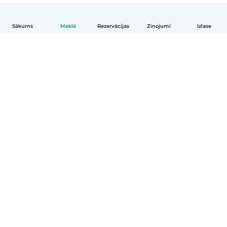
Sākums
Meklē
Rezervācijas
Ziņojumi
Izlase
Latviešu
Kā tas darbojas
Palīdzība
Noteikumi un privātums
Cenas
Informācija par uzņēmumu
Babysits darbam
Kopienas standarti
© Babysits B.V.