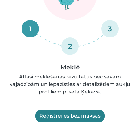
1
3
2
Meklē
Atlasi meklēšanas rezultātus pēc savām
vajadzībām un iepazīsties ar detalizētiem aukļu
profiliem pilsētā Ķekava.
Reģistrējies bez maksas