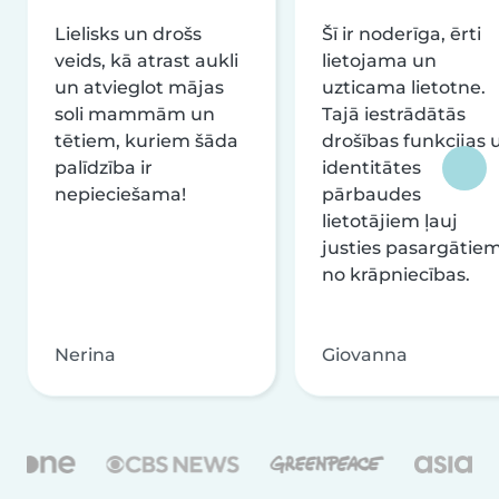
Lielisks un drošs
Šī ir noderīga, ērti
veids, kā atrast aukli
lietojama un
un atvieglot mājas
uzticama lietotne.
soli mammām un
Tajā iestrādātās
tētiem, kuriem šāda
drošības funkcijas 
palīdzība ir
identitātes
nepieciešama!
pārbaudes
lietotājiem ļauj
justies pasargātie
no krāpniecības.
Nerina
Giovanna