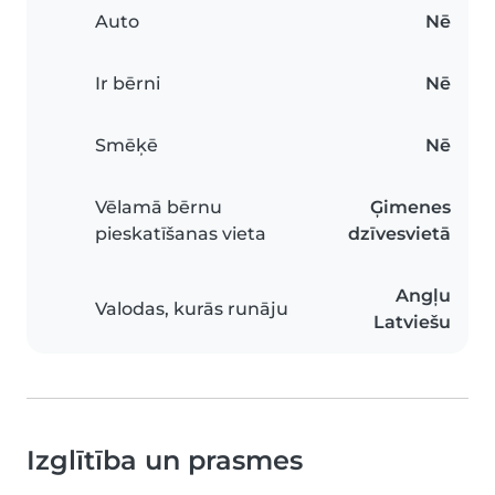
Auto
Nē
Ir bērni
Nē
Smēķē
Nē
Vēlamā bērnu
Ģimenes
pieskatīšanas vieta
dzīvesvietā
Angļu
Valodas, kurās runāju
Latviešu
Izglītība un prasmes