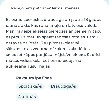
Pēdējo reizi platformā:
Pirms 1 mēneša
Es esmu sportiska, draudzīga un jautra 18 gadus 
jauna aukle, kas runā angļu un latviešu valodā. 
Man nav iepriekšējas pieredzes ar bērniem, taču 
es protu zīmēt un spēlēt radošas rotaļas. Esmu 
gatavas palīdzēt jūsu pirmsskolas vai 
sākumskolas vecuma bērniem izklaidēties, 
sniedzot rūpes par jūsu mājdzīvniekiem. Šobrīd 
mācos vidusskolā, bet esmu pieejama 
auklēšanai jūsu mājās
Rakstura īpašības
Sportiska/-s
Draudzīga/-s
Jautra/-s