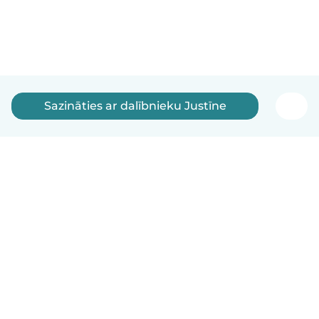
Sazināties ar dalībnieku Justīne
Latviešu
Kā tas darbojas
Palīdzība
Noteikumi un privātums
Cenas
Informācija par uzņēmumu