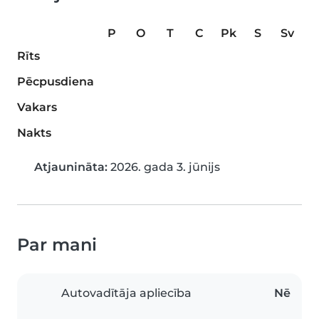
P
O
T
C
Pk
S
Sv
Rīts
Pēcpusdiena
Vakars
Nakts
Atjaunināta:
2026. gada 3. jūnijs
Par mani
Autovadītāja apliecība
Nē