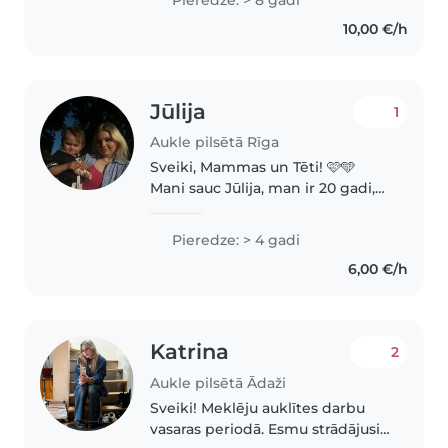
mazākajiem līdz zinātkāriem
10,00 €/h
skolas vecuma bērniem. Esmu
emocionāli..
Jūlija
1
Aukle pilsētā Rīga
Sveiki, Mammas un Tēti! 🩷🩵
Mani sauc Jūlija, man ir 20 gadi,
un piedāvāju savus auklītes
pakalpojumus. Esmu ļoti
Pieredze: > 4 gadi
punktuāla, rūpīga un atbildīga.
6,00 €/h
Man ir pieredze darbā ar dažāda
vecuma..
Katrina
2
Aukle pilsētā Ādaži
Sveiki! Meklēju auklītes darbu
vasaras periodā. Esmu strādājusi