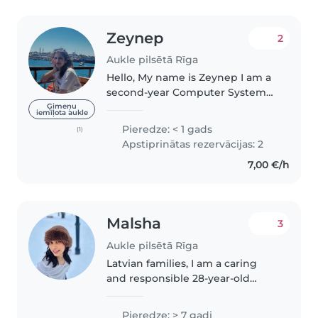
Zeynep
2
Aukle pilsētā Rīga
Hello, My name is Zeynep I am a
second-year Computer Systems
student at Riga Technical
Ģimeņu
iemīļota aukle
University. I enjoy spending time
Pieredze: < 1 gads
(1)
with children and helping them
Apstiprinātas rezervācijas: 2
have a fun and safe time. I..
7,00 €/h
Malsha
3
Aukle pilsētā Rīga
Latvian families, I am a caring
and responsible 28-year-old
SriLankan with 7 years of
experience caring for children of
Pieredze: > 7 gadi