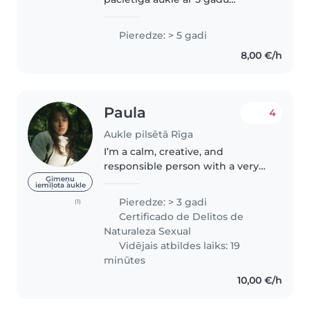
pieredzi, kas strādā ar bērniem
visā vecuma grupā. Esmu
Pieredze: > 5 gadi
apmācīta pirmās palīdzības
8,00 €/h
sniegšanā un mēdz strādāt ar
mājdzīvniekiem,..
Paula
4
Aukle pilsētā Rīga
I’m a calm, creative, and
responsible person with a very
special connection with
Ģimeņu
iemīļota aukle
children. I love accompanying
Pieredze: > 3 gadi
(1)
them in their moments of play,
Certificado de Delitos de
discovery, and learning — always
Naturaleza Sexual
with..
Vidējais atbildes laiks: 19
minūtes
10,00 €/h