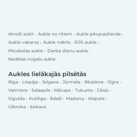
Atrodi aukli
Aukle no rītiem
Aukle pēcpusdienās
Aukle vakaros
Aukle naktīs
SOS aukle
Pēcskolas aukle
Darba dienu aukle
Nedēļas nogaļu aukle
Aukles lielākajās pilsētās
Rīga
Liepāja
Jelgava
Jūrmala
Rēzekne
Ogre
Valmiera
Salaspils
Mārupe
Tukums
Cēsis
Sigulda
Kuldīga
Ādaži
Madona
Aizpute
Ulbroka
Ķekava