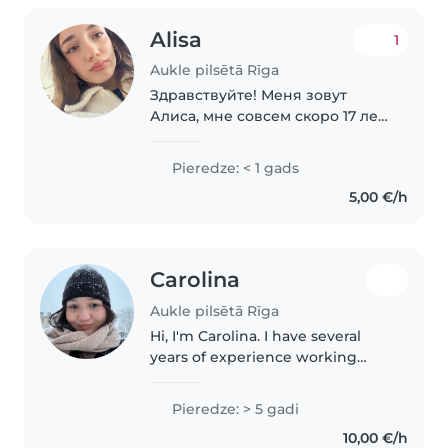
Alisa
1
Aukle pilsētā Rīga
Здравствуйте! Меня зовут
Алиса, мне совсем скоро 17 лет,
я учусь в 10 классе. Ищу работу
няней. У меня большой опыт
Pieredze: < 1 gads
общения с детьми: у меня есть
5,00 €/h
младший брат и много
двоюродных сестёр..
Carolina
Aukle pilsētā Rīga
Hi, I'm Carolina. I have several
years of experience working
with children of different ages. I
speak Spanish, English and
Pieredze: > 5 gadi
French, and I have pediatric first
10,00 €/h
aid training. I enjoy..