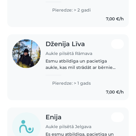
trīs bērnudārzos. Pagaidām
lielāka pieredze ir ar 3-6
Pieredze: > 2 gadi
gadīgiem bērniem, bet esmu
7,00 €/h
rupējusies arī par 1,5-2 gadi.
Pašlaik..
Dženija Līva
Aukle pilsētā Rāmava
Esmu atbildīga un pacietīga
aukle, kas mīl strādāt ar bērniem!
Lai gan man nav liela pieredze
esmu gatavs mācīties un darīt
Pieredze: > 1 gads
visu to labāko lai jūsu bērns
7,00 €/h
justos droši un mēdzu
nodarboties..
Enija
Aukle pilsētā Jelgava
Es esmu atbildīga, pacietīga un