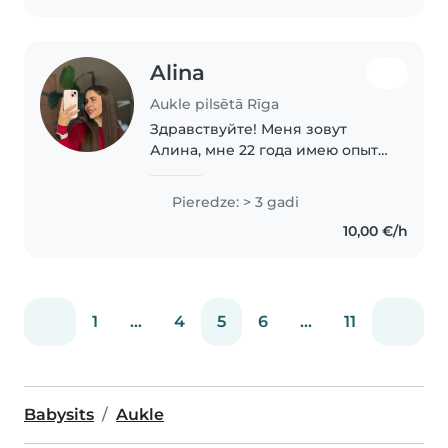
Alina
Aukle pilsētā Rīga
Здравствуйте! Меня зовут
Алина, мне 22 года имею опыт
работы няней более 3 лет,
заботилась о малышах от 3
Pieredze: > 3 gadi
месяцев до 8 лет. Я без
10,00 €/h
вредных привычек, очень
позитивная, добрая,
ответственная..
1
...
4
5
6
...
11
Babysits
Aukle