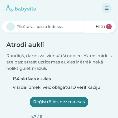
Filtri
1
Atrodi aukli
Randiņš, darbs vai vienkārši nepieciešams mirklis
atelpas: atrast uzticamas aukles ir ātrāk nekā
nolikt gulēt mazuli.
154 aktīvas aukles
Visi dalībnieki veic obligātu ID verifikāciju
Reģistrējies bez maksas
4,7 / 5