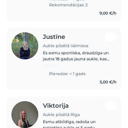
all ages, from toddlers to
Rekomendācijas: 2
teenagers. I'm multilingual,
9,00 €/h
speaking..
Justīne
Aukle pilsētā Valmiera
Es esmu sportiska, draudzīga un
jautra 18 gadus jauna aukle, kas
runā angļu un latviešu valodā.
Man nav iepriekšējas pieredzes
Pieredze: < 1 gads
ar bērniem, taču es protu zīmēt
5,00 €/h
un spēlēt radošas rotaļas...
Viktorija
Aukle pilsētā Rīga
Esmu atbildīga, radoša un
pacietīga aukle ar 5 gadu