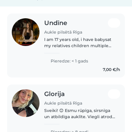
Undīne
Aukle pilsētā Rīga
I am 17 years old, i have babysat
my relatives children multiple
times, i can do chores and i clean
up after myself
Pieredze: < 1 gads
7,00 €/h
Glorija
Aukle pilsētā Rīga
Sveiki! 😊 Esmu rūpīga, sirsnīga
un atbildīga auklīte. Viegli atrodu
kopīgu valodu ar bērniem
jebkurā vecumā - no pašiem
Pieredze: > 8 gadi