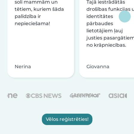
soli mammām un
Tajā iestrādātās
tētiem, kuriem šāda
drošības funkcijas 
palīdzība ir
identitātes
nepieciešama!
pārbaudes
lietotājiem ļauj
justies pasargātie
no krāpniecības.
Nerina
Giovanna
Vēlos reģistrēties!