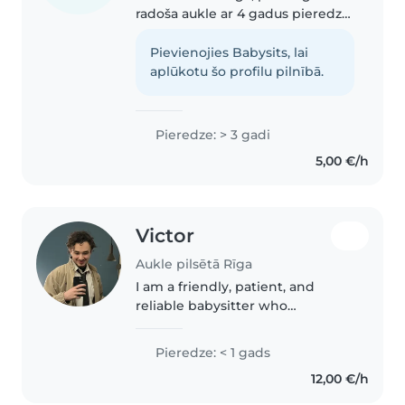
radoša aukle ar 4 gadus pieredzi,
ar bērniem dažādos vecumos, no
zīdaiņiem līdz skolēniem. Kā arī
Pievienojies Babysits, lai
jau 6 gadus pieskatu manu mazo
aplūkotu šo profilu pilnībā.
māsu kopš viņas dzimšanas,..
Pieredze: > 3 gadi
5,00 €/h
Victor
Aukle pilsētā Rīga
I am a friendly, patient, and
reliable babysitter who
genuinely enjoys spending time
with children. As a French
Pieredze: < 1 gads
student fluent in English, I easily
12,00 €/h
connect with kids from
different..