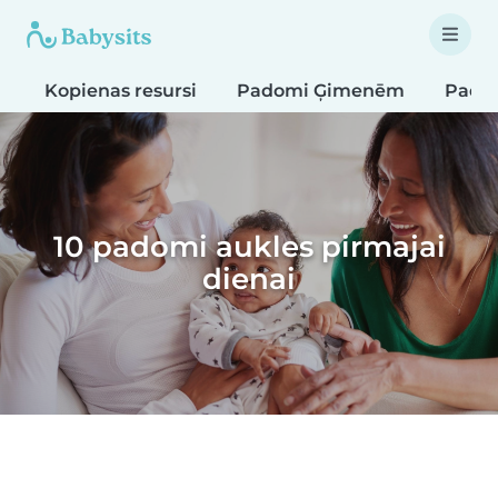
Kopienas resursi
Padomi Ģimenēm
Pado
10 padomi aukles pirmajai
dienai