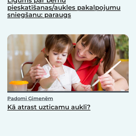
Līgums par bērnu
pieskatīšanas/aukles pakalpojumu
sniegšanu: paraugs
Padomi Ģimenēm
Kā atrast uzticamu aukli?