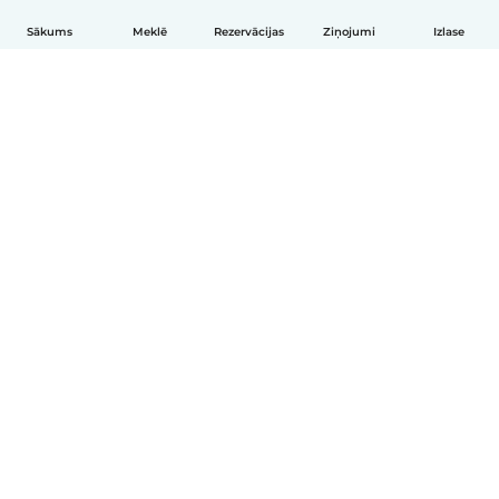
Sākums
Meklē
Rezervācijas
Ziņojumi
Izlase
Latviešu
Kā tas darbojas
Palīdzība
Noteikumi un privātums
Cenas
Informācija par uzņēmumu
Babysits darbam
Kopienas standarti
© Babysits B.V.