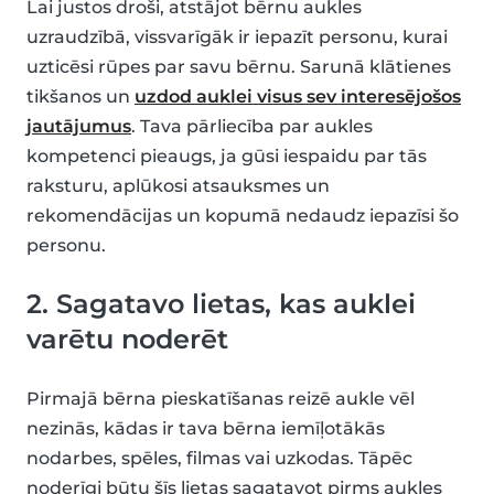
Lai justos droši, atstājot bērnu aukles
uzraudzībā, vissvarīgāk ir iepazīt personu, kurai
uzticēsi rūpes par savu bērnu. Sarunā klātienes
tikšanos un
uzdod auklei visus sev interesējošos
jautājumus
. Tava pārliecība par aukles
kompetenci pieaugs, ja gūsi iespaidu par tās
raksturu, aplūkosi atsauksmes un
rekomendācijas un kopumā nedaudz iepazīsi šo
personu.
2. Sagatavo lietas, kas auklei
varētu noderēt
Pirmajā bērna pieskatīšanas reizē aukle vēl
nezinās, kādas ir tava bērna iemīļotākās
nodarbes, spēles, filmas vai uzkodas. Tāpēc
noderīgi būtu šīs lietas sagatavot pirms aukles