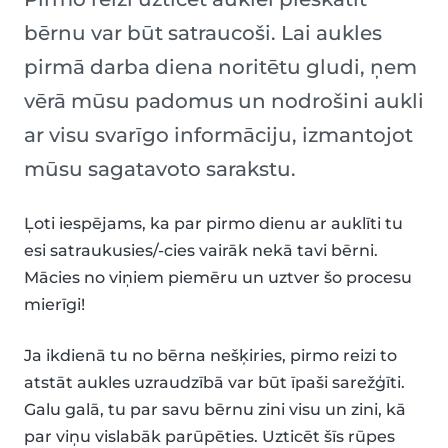
bērnu var būt satraucoši. Lai aukles
pirmā darba diena noritētu gludi, ņem
vērā mūsu padomus un nodrošini aukli
ar visu svarīgo informāciju, izmantojot
mūsu sagatavoto sarakstu.
Ļoti iespējams, ka par pirmo dienu ar auklīti tu
esi satraukusies/-cies vairāk nekā tavi bērni.
Mācies no viņiem piemēru un uztver šo procesu
mierīgi!
Ja ikdienā tu no bērna nešķiries, pirmo reizi to
atstāt aukles uzraudzībā var būt īpaši sarežģīti.
Galu galā, tu par savu bērnu zini visu un zini, kā
par viņu vislabāk parūpēties. Uzticēt šīs rūpes