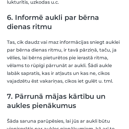
lukturītis, uzkodas u.c.
6. Informē aukli par bērna
dienas ritmu
Tas, cik daudz vai maz informācijas sniegt auklei
par bērna dienas ritmu, ir tavā pārziņā, taču, ja
vēlies, lai bērns pieturētos pie ierastā ritma,
vēlams to rūpīgi pārrunāt ar aukli. Šādi aukle
labāk sapratīs, kas ir atļauts un kas ne, cikos
vajadzētu ēst vakariņas, cikos iet gulēt u. tml.
7. Pārrunā mājas kārtību un
aukles pienākumus
Šāda saruna parūpēsies, lai jūs ar aukli būtu
vienisprātis par aukles pienākumiem, kā arī to,