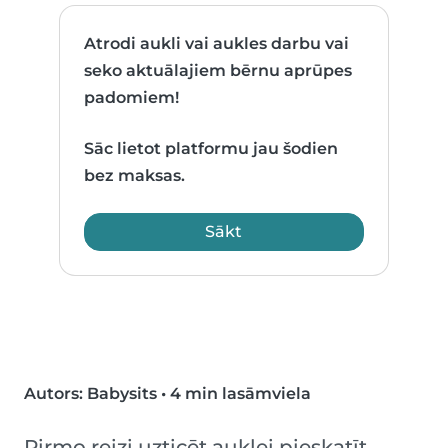
Atrodi aukli vai aukles darbu vai
seko aktuālajiem bērnu aprūpes
padomiem!
Sāc lietot platformu jau šodien
bez maksas.
Sākt
Autors: Babysits
•
4 min lasāmviela
Pirmo reizi uzticēt auklei pieskatīt