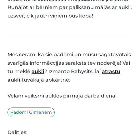
Runājot ar bērniem par palikšanu mājās ar aukli,
uzsver, cik jautri viņiem būs kopā!
Mēs ceram, ka šie padomi un mūsu sagatavotais
svarīgās informāccijas saraksts tev noderēja! Vai
tu meklē
aukli
? Izmanto Babysits, lai
atrastu
aukli
tuvākajā apkārtnē.
Vēlam veiksmi aukles pirmajā darba dienā!
Padomi Ģimenēm
Dalīties: