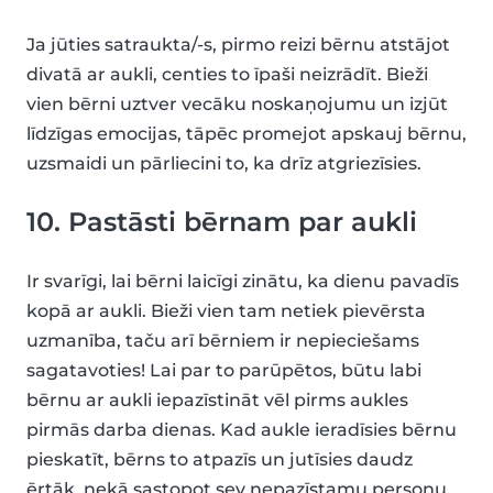
Ja jūties satraukta/-s, pirmo reizi bērnu atstājot
divatā ar aukli, centies to īpaši neizrādīt. Bieži
vien bērni uztver vecāku noskaņojumu un izjūt
līdzīgas emocijas, tāpēc promejot apskauj bērnu,
uzsmaidi un pārliecini to, ka drīz atgriezīsies.
10. Pastāsti bērnam par aukli
Ir svarīgi, lai bērni laicīgi zinātu, ka dienu pavadīs
kopā ar aukli. Bieži vien tam netiek pievērsta
uzmanība, taču arī bērniem ir nepieciešams
sagatavoties! Lai par to parūpētos, būtu labi
bērnu ar aukli iepazīstināt vēl pirms aukles
pirmās darba dienas. Kad aukle ieradīsies bērnu
pieskatīt, bērns to atpazīs un jutīsies daudz
ērtāk, nekā sastopot sev nepazīstamu personu.