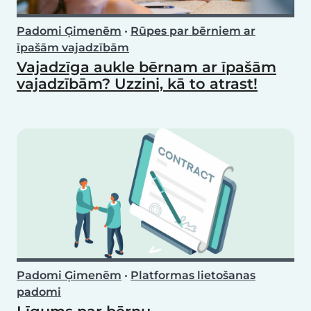
Padomi Ģimenēm
•
Rūpes par bērniem ar
īpašām vajadzībām
Vajadzīga aukle bērnam ar īpašām
vajadzībām? Uzzini, kā to atrast!
Padomi Ģimenēm
•
Platformas lietošanas
padomi