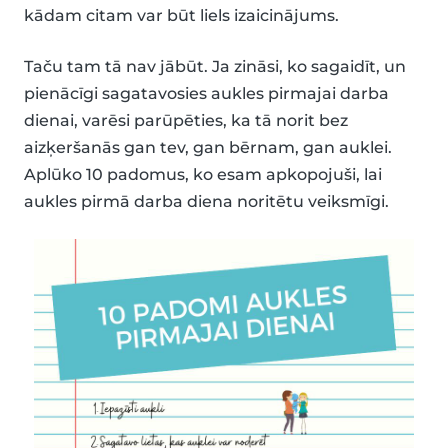
kādam citam var būt liels izaicinājums.
Taču tam tā nav jābūt. Ja zināsi, ko sagaidīt, un
pienācīgi sagatavosies aukles pirmajai darba
dienai, varēsi parūpēties, ka tā norit bez
aizķeršanās gan tev, gan bērnam, gan auklei.
Aplūko 10 padomus, ko esam apkopojuši, lai
aukles pirmā darba diena noritētu veiksmīgi.