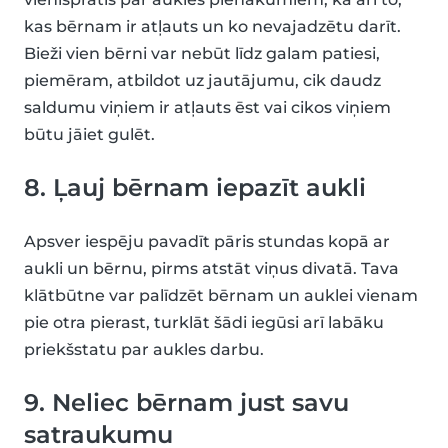
kas bērnam ir atļauts un ko nevajadzētu darīt.
Bieži vien bērni var nebūt līdz galam patiesi,
piemēram, atbildot uz jautājumu, cik daudz
saldumu viņiem ir atļauts ēst vai cikos viņiem
būtu jāiet gulēt.
8. Ļauj bērnam iepazīt aukli
Apsver iespēju pavadīt pāris stundas kopā ar
aukli un bērnu, pirms atstāt viņus divatā. Tava
klātbūtne var palīdzēt bērnam un auklei vienam
pie otra pierast, turklāt šādi iegūsi arī labāku
priekšstatu par aukles darbu.
9. Neliec bērnam just savu
satraukumu