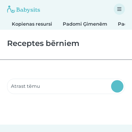
Kopienas resursi
Padomi Ģimenēm
Pado
Receptes bērniem
Meklēt kopienas resursus