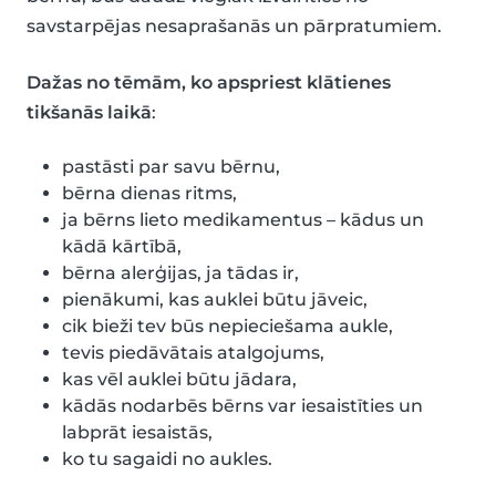
savstarpējas nesaprašanās un pārpratumiem.
Dažas no tēmām, ko apspriest klātienes
tikšanās laikā
:
pastāsti par savu bērnu,
bērna dienas ritms,
ja bērns lieto medikamentus – kādus un
kādā kārtībā,
bērna alerģijas, ja tādas ir,
pienākumi, kas auklei būtu jāveic,
cik bieži tev būs nepieciešama aukle,
tevis piedāvātais atalgojums,
kas vēl auklei būtu jādara,
kādās nodarbēs bērns var iesaistīties un
labprāt iesaistās,
ko tu sagaidi no aukles.