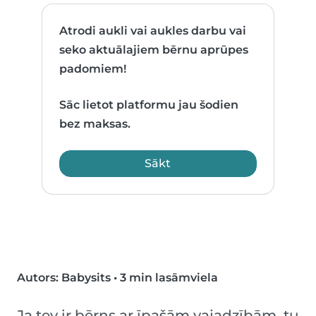
Atrodi aukli vai aukles darbu vai
seko aktuālajiem bērnu aprūpes
padomiem!
Sāc lietot platformu jau šodien
bez maksas.
Sākt
Autors: Babysits
•
3 min lasāmviela
Ja tev ir bērns ar īpašām vajadzībām, tu