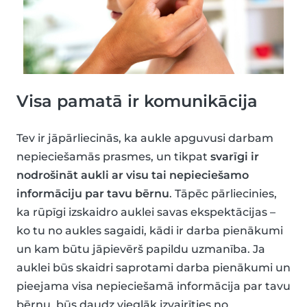
Visa pamatā ir komunikācija
Tev ir jāpārliecinās, ka aukle apguvusi darbam
nepieciešamās prasmes, un tikpat
svarīgi ir
nodrošināt aukli ar visu tai nepieciešamo
informāciju par tavu bērnu
. Tāpēc pārliecinies,
ka rūpīgi izskaidro auklei savas ekspektācijas –
ko tu no aukles sagaidi, kādi ir darba pienākumi
un kam būtu jāpievērš papildu uzmanība. Ja
auklei būs skaidri saprotami darba pienākumi un
pieejama visa nepieciešamā informācija par tavu
bērnu, būs daudz vieglāk izvairīties no