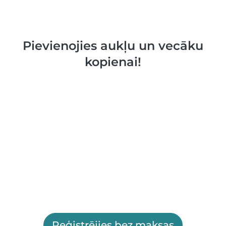
Pievienojies aukļu un vecāku
kopienai!
Reģistrējies bez maksas