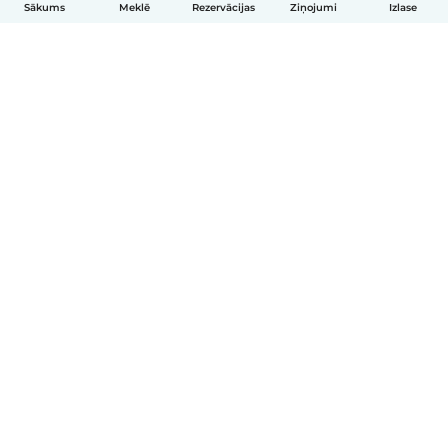
Sākums
Meklē
Rezervācijas
Ziņojumi
Izlase
Latviešu
Kā tas darbojas
Palīdzība
Noteikumi un privātums
Cenas
Informācija par uzņēmumu
Babysits darbam
Kopienas standarti
© Babysits B.V.