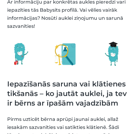
Ar informāciju par konkrētas aukles pieredzi vari
iepazīties tās Babysits profilā. Vai vēlies vairāk
informācijas? Nosūti auklei ziņojumu un sarunā
sazvanīties!
Iepazīšanās saruna vai klātienes
tikšanās – ko jautāt auklei, ja tev
ir bērns ar īpašām vajadzībām
Pirms uzticēt bērna aprūpi jaunai auklei, allaž
iesakām sazvanīties vai satikties klātienē. Šādi