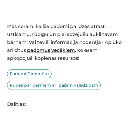
Mēs ceram, ka šie padomi palīdzēs atrast
uzticamu, rūpīgu un pieredzējušu aukli tavam
bērnam! Vai tev šī informācija noderēja? Aplūko
arī citus
padomus vecākiem
, ko esam
apkopojuši kopienas resursos!
Padomi Ģimenēm
Rūpes par bērniem ar īpašām vajadzībām
Dalīties: