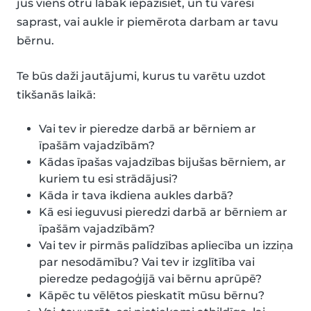
jūs viens otru labāk iepazīsiet, un tu varēsi
saprast, vai aukle ir piemērota darbam ar tavu
bērnu.
Te būs daži jautājumi, kurus tu varētu uzdot
tikšanās laikā:
Vai tev ir pieredze darbā ar bērniem ar
īpašām vajadzībām?
Kādas īpašas vajadzības bijušas bērniem, ar
kuriem tu esi strādājusi?
Kāda ir tava ikdiena aukles darbā?
Kā esi ieguvusi pieredzi darbā ar bērniem ar
īpašām vajadzībām?
Vai tev ir pirmās palīdzības apliecība un izziņa
par nesodāmību? Vai tev ir izglītība vai
pieredze pedagoģijā vai bērnu aprūpē?
Kāpēc tu vēlētos pieskatīt mūsu bērnu?