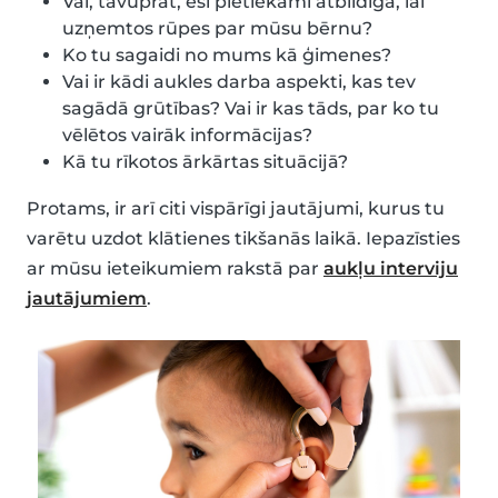
Vai, tavuprāt, esi pietiekami atbildīga, lai
uzņemtos rūpes par mūsu bērnu?
Ko tu sagaidi no mums kā ģimenes?
Vai ir kādi aukles darba aspekti, kas tev
sagādā grūtības? Vai ir kas tāds, par ko tu
vēlētos vairāk informācijas?
Kā tu rīkotos ārkārtas situācijā?
Protams, ir arī citi vispārīgi jautājumi, kurus tu
varētu uzdot klātienes tikšanās laikā. Iepazīsties
ar mūsu ieteikumiem rakstā par
aukļu interviju
jautājumiem
.