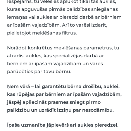
Iespējams, tu vēlēsies aplūkot tikai tās aukles,
kuras apguvušas pirmās palīdzības sniegšanas
iemaņas vai aukles ar pieredzi darbā ar bērniem
ar īpašām vajadzībām. Arī to varēsi izdarīt,
pielietojot meklēšanas filtrus.
Norādot konkrētus meklēšanas parametrus, tu
atradīsi aukles, kas specializējas darbā ar
bērniem ar īpašām vajadzībām un varēs
parūpēties par tavu bērnu.
Ņem vērā – lai garantētu bērna drošību, auklei,
kas rūpējas par bērniem ar īpašām vajadzībām,
jāspēj apliecināt prasmes sniegt pirmo
palīdzību un uzrādīt izziņu par nesodāmību.
Īpaša uzmanība jāpievērš arī aukles pieredzei.