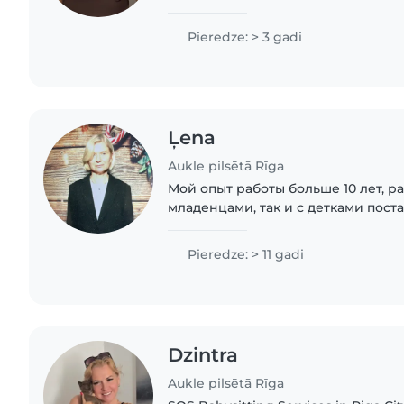
ar bērniem. Mani motivē vēlme palī
ikdienas..
Pieredze: > 3 gadi
Ļena
Aukle pilsētā Rīga
Мой опыт работы больше 10 лет, ра
младенцами, так и с детками поста
исполнительна, без вредных при
вниманием к детям
Pieredze: > 11 gadi
Dzintra
Aukle pilsētā Rīga