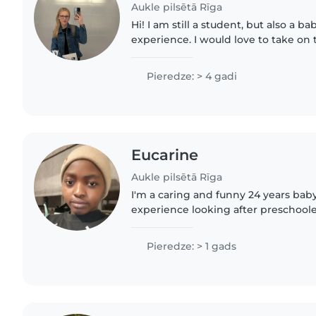
Aukle pilsētā Rīga
Hi! I am still a student, but also a ba
experience. I would love to take on 
after my school hours on work days
relatively young, i..
Pieredze: > 4 gadi
Eucarine
Aukle pilsētā Rīga
I'm a caring and funny 24 years baby
experience looking after preschoole
setting). I love engaging kids with 
games. I'm comfortable..
Pieredze: > 1 gads