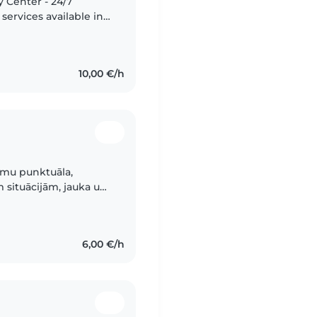
y Center - 24/7
services available in
perience
10,00 €/h
Esmu punktuāla,
 situācijām, jauka un
pamperiem vai
6,00 €/h