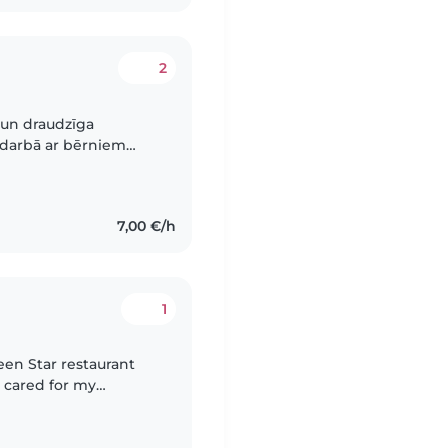
2
 un draudzīga
 darbā ar bērniem
zeriska, angļu un
7,00 €/h
1
reen Star restaurant
e cared for my
for children of family