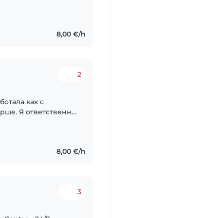
dzēt vecākiem padarīt
8,00 €/h
2
ботала как с
рше. Я ответственна,
вычек и с большим
8,00 €/h
3