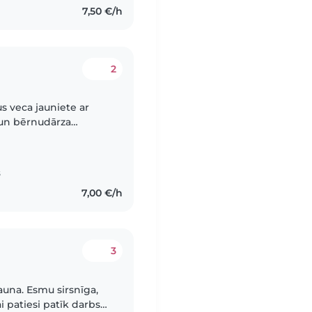
7,50 €/h
2
s veca jauniete ar
 un bērnudārza
tviešu un krievu
s
7,00 €/h
3
i patiesi patīk darbs