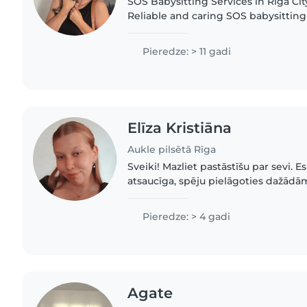
SOS Babysitting Services in Riga Cit
Reliable and caring SOS babysitting 
Riga city center at any time, day or night. Ex
working with..
Pieredze: > 11 gadi
Elīza Kristiāna
Aukle pilsētā Rīga
Sveiki! Mazliet pastāstīšu par sevi. 
atsaucīga, spēju pielāgoties dažādām
izpalīdzīga. Nebaidos no netīriem 
bērniem ar temperamentu...
Pieredze: > 4 gadi
Agate