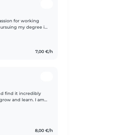
passion for working
 pursuing my degree in
, I bring a calm and
7,00 €/h
d find it incredibly
grow and learn. I am a
g person who always
8,00 €/h