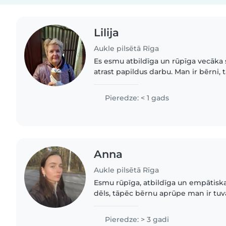
Lilija
Aukle pilsētā Rīga
Es esmu atbildīga un rūpīga vecāka 
atrast papildus darbu. Man ir bērni, 
ir bērnu audzināšanas svarīgā loma.
rūpēties par..
Pieredze: < 1 gads
Anna
Aukle pilsētā Rīga
Esmu rūpīga, atbildīga un empātiska.
dēls, tāpēc bērnu aprūpe man ir tu
Atbalstu veselīgu uzturu, patīk gata
bērnu labsajūtu..
Pieredze: > 3 gadi