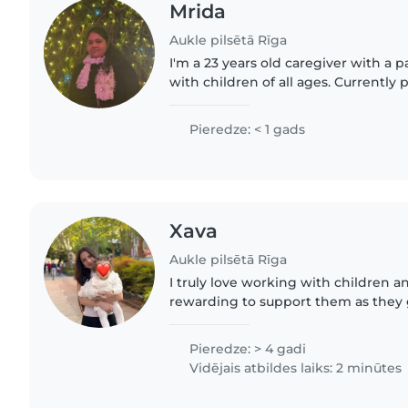
Mrida
Aukle pilsētā Rīga
I'm a 23 years old caregiver with a 
with children of all ages. Currently
medicine at Riga Stradiņš University
patient..
Pieredze: < 1 gads
Xava
Aukle pilsētā Rīga
I truly love working with children an
rewarding to support them as they 
very passionate, patient, and carin
tries to create..
Pieredze: > 4 gadi
Vidējais atbildes laiks: 2 minūtes