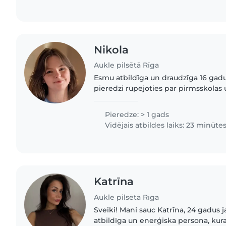
Nikola
Aukle pilsētā Rīga
Esmu atbildīga un draudzīga 16 gadu
pieredzi rūpējoties par pirmsskolas
vecuma bērniem. Es runāju angļu, la
valodās, tāpēc varu palīdzēt..
Pieredze: > 1 gads
Vidējais atbildes laiks: 23 minūte
Katrīna
Aukle pilsētā Rīga
Sveiki! Mani sauc Katrīna, 24 gadus jauna. Esmu sirsnīga,
atbildīga un enerģiska persona, kura