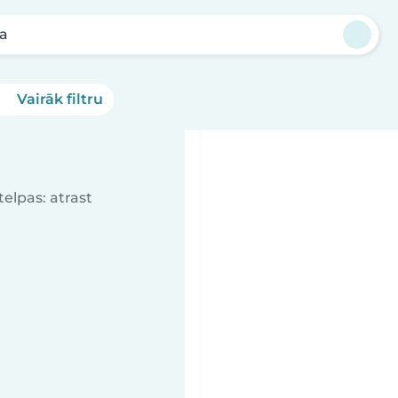
ga
Vairāk filtru
elpas: atrast