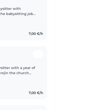
bysitter with
the babysitting job
. Even though im
7,00 €/h
sitter with a year of
rs(in the church
reading, music, and
7,00 €/h