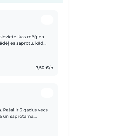
sieviete, kas mēģina
tādēļ es saprotu, kāda
 Es esmu gatava
7,50 €/h
 Pašai ir 3 gadus vecs
va un saprotama.
vot un rūpēties par