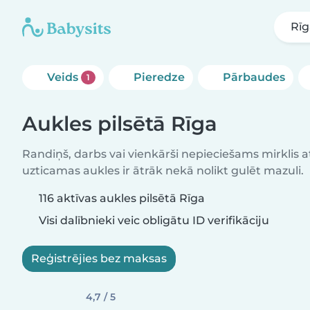
Rī
Veids
Pieredze
Pārbaudes
1
Aukles pilsētā Rīga
Randiņš, darbs vai vienkārši nepieciešams mirklis at
uzticamas aukles ir ātrāk nekā nolikt gulēt mazuli.
116 aktīvas aukles pilsētā Rīga
Visi dalībnieki veic obligātu ID verifikāciju
Reģistrējies bez maksas
4,7 / 5