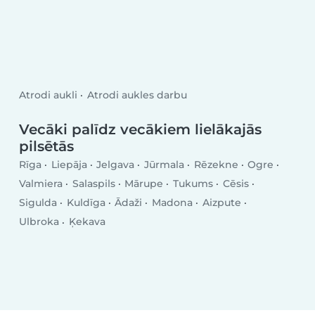
Atrodi aukli
Atrodi aukles darbu
Vecāki palīdz vecākiem lielākajās
pilsētās
Rīga
Liepāja
Jelgava
Jūrmala
Rēzekne
Ogre
Valmiera
Salaspils
Mārupe
Tukums
Cēsis
Sigulda
Kuldīga
Ādaži
Madona
Aizpute
Ulbroka
Ķekava