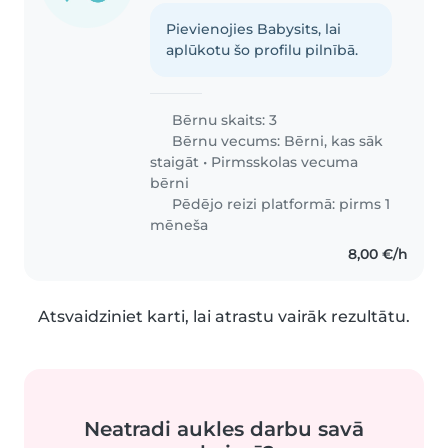
Pievienojies Babysits, lai
aplūkotu šo profilu pilnībā.
Bērnu skaits: 3
Bērnu vecums:
Bērni, kas sāk
staigāt
•
Pirmsskolas vecuma
bērni
Pēdējo reizi platformā: pirms 1
mēneša
8,00 €/h
Atsvaidziniet karti, lai atrastu vairāk rezultātu.
Neatradi aukles darbu savā