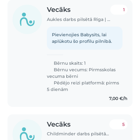
Vecāks
1
Aukles darbs pilsētā Rīga | Babysits
Pievienojies Babysits, lai
aplūkotu šo profilu pilnībā.
Bērnu skaits: 1
Bērnu vecums:
Pirmsskolas
vecuma bērni
Pēdējo reizi platformā: pirms
5 dienām
7,00 €/h
Vecāks
5
Childminder darbs pilsētā Rīga