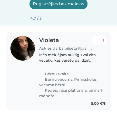
Reģistrējies bez maksas
4,7 / 5
Violeta
1
Aukles darbs pilsētā Rīga | Babysits
Mēs meklējam auklīgu vai cits
vecāku, kas varētu palīdzēt
mums ar mūsu gandriz 3 gadus
veco meitu. Viņa ir enerģisks,
Bērnu skaits: 1
sirsnīgs un draudzīgs.
Bērnu vecums:
Pirmsskolas
vecuma bērni
Pēdējo reizi platformā: pirms 1
mēneša
5,00 €/h