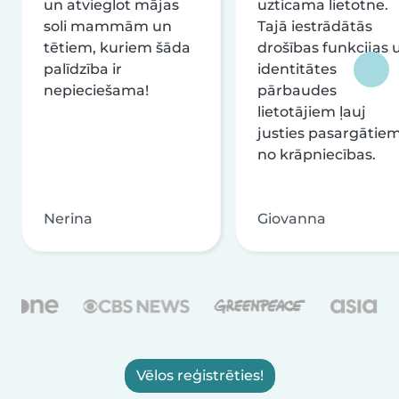
un atvieglot mājas
uzticama lietotne.
soli mammām un
Tajā iestrādātās
tētiem, kuriem šāda
drošības funkcijas 
palīdzība ir
identitātes
nepieciešama!
pārbaudes
lietotājiem ļauj
justies pasargātie
no krāpniecības.
Nerina
Giovanna
Vēlos reģistrēties!