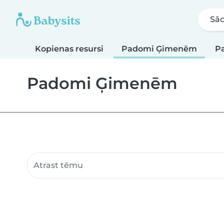
Sā
Kopienas resursi
Padomi Ģimenēm
P
Padomi Ģimenēm
Meklēt kopienas resursus