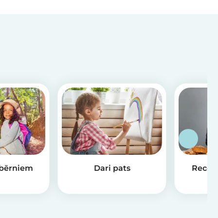
bērniem
Dari pats
Recep