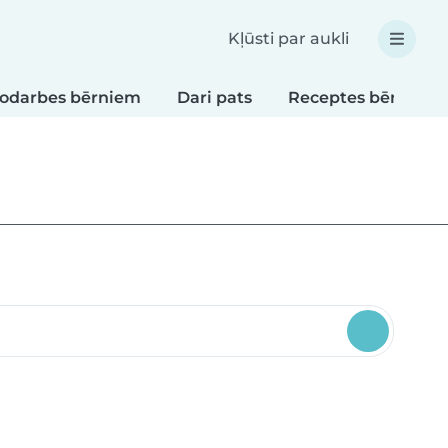
Kļūsti par aukli
odarbes bērniem
Dari pats
Receptes bērniem