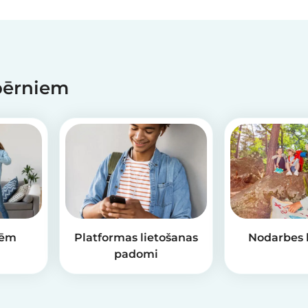
 bērniem
lēm
Platformas lietošanas
Nodarbes 
padomi