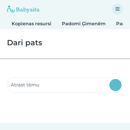
Kopienas resursi
Padomi Ģimenēm
Pado
Dari pats
Meklēt kopienas resursus