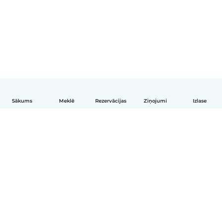
Sākums
Meklē
Rezervācijas
Ziņojumi
Izlase
Latviešu
Kā tas darbojas
Palīdzība
Noteikumi un privātums