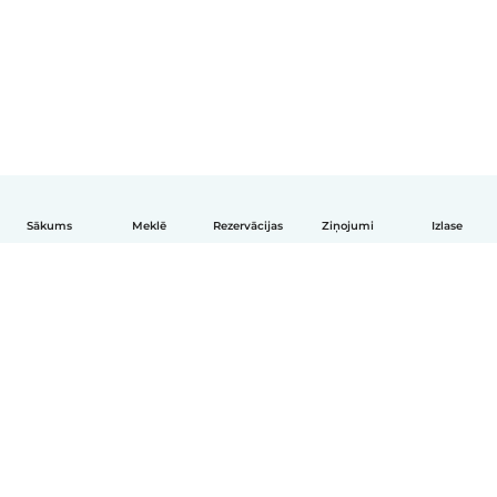
Sākums
Meklē
Rezervācijas
Ziņojumi
Izlase
Latviešu
Kā tas darbojas
Palīdzība
Noteikumi un privātums