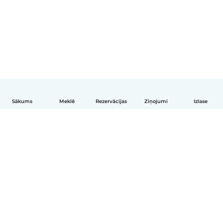
Sākums
Meklē
Rezervācijas
Ziņojumi
Izlase
Latviešu
Kā tas darbojas
Palīdzība
Noteikumi un privātums