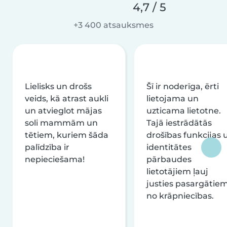
4,7 / 5
+3 400 atsauksmes
Lielisks un drošs
Šī ir noderīga, ērti
veids, kā atrast aukli
lietojama un
un atvieglot mājas
uzticama lietotne.
soli mammām un
Tajā iestrādātās
tētiem, kuriem šāda
drošības funkcijas 
palīdzība ir
identitātes
nepieciešama!
pārbaudes
lietotājiem ļauj
justies pasargātie
no krāpniecības.