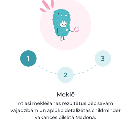
1
3
2
Meklē
Atlasi meklēšanas rezultātus pēc savām
vajadzībām un aplūko detalizētas childminder
vakances pilsētā Madona.