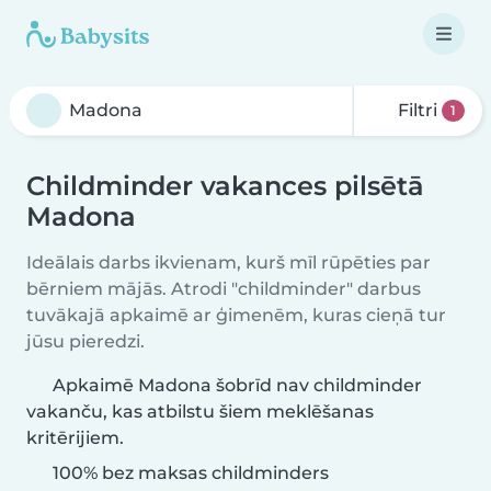
Filtri
1
Childminder vakances pilsētā
Madona
Ideālais darbs ikvienam, kurš mīl rūpēties par
bērniem mājās. Atrodi "childminder" darbus
tuvākajā apkaimē ar ģimenēm, kuras cieņā tur
jūsu pieredzi.
Apkaimē Madona šobrīd nav childminder
vakanču, kas atbilstu šiem meklēšanas
kritērijiem.
100% bez maksas childminders