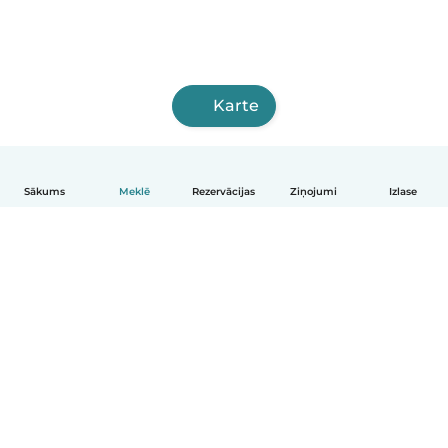
Karte
Sākums
Meklē
Rezervācijas
Ziņojumi
Izlase
Latviešu
Kā tas darbojas
Palīdzība
Noteikumi un privātums
Cenas
Informācija par uzņēmumu
Babysits darbam
Kopienas standarti