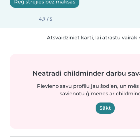
Reģistrējies bez maksas
4,7 / 5
Atsvaidziniet karti, lai atrastu vairāk 
Neatradi childminder darbu sa
Pievieno savu profilu jau šodien, un mēs 
savienotu ģimenes ar childmind
Sākt