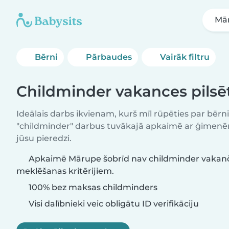
Mā
Bērni
Pārbaudes
Vairāk filtru
Childminder vakances pils
Ideālais darbs ikvienam, kurš mīl rūpēties par bēr
"childminder" darbus tuvākajā apkaimē ar ģimenēm
jūsu pieredzi.
Apkaimē Mārupe šobrīd nav childminder vakanču
meklēšanas kritērijiem.
100% bez maksas childminders
Visi dalībnieki veic obligātu ID verifikāciju