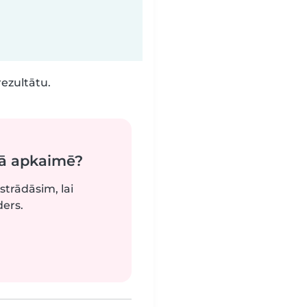
rezultātu.
vā apkaimē?
strādāsim, lai
ers.