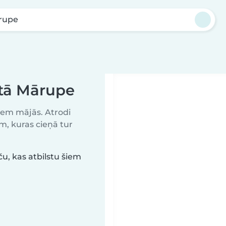
rupe
ētā Mārupe
niem mājās. Atrodi
, kuras cieņā tur
, kas atbilstu šiem