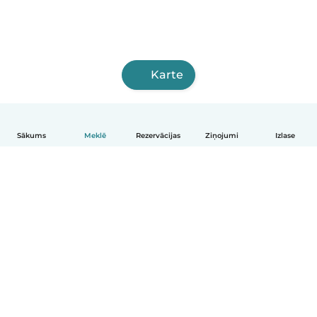
Karte
Sākums
Meklē
Rezervācijas
Ziņojumi
Izlase
Latviešu
Kā tas darbojas
Palīdzība
Noteikumi un privātums
Cenas
Informācija par uzņēmumu
Babysits darbam
Kopienas standarti