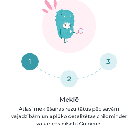
1
3
2
Meklē
Atlasi meklēšanas rezultātus pēc savām
vajadzībām un aplūko detalizētas childminder
vakances pilsētā Gulbene.