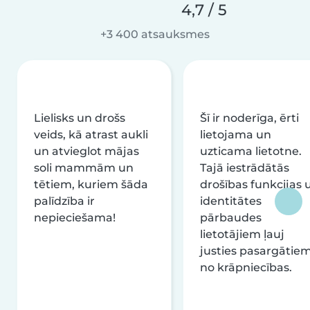
4,7 / 5
+3 400 atsauksmes
Lielisks un drošs
Šī ir noderīga, ērti
veids, kā atrast aukli
lietojama un
un atvieglot mājas
uzticama lietotne.
soli mammām un
Tajā iestrādātās
tētiem, kuriem šāda
drošības funkcijas 
palīdzība ir
identitātes
nepieciešama!
pārbaudes
lietotājiem ļauj
justies pasargātie
no krāpniecības.