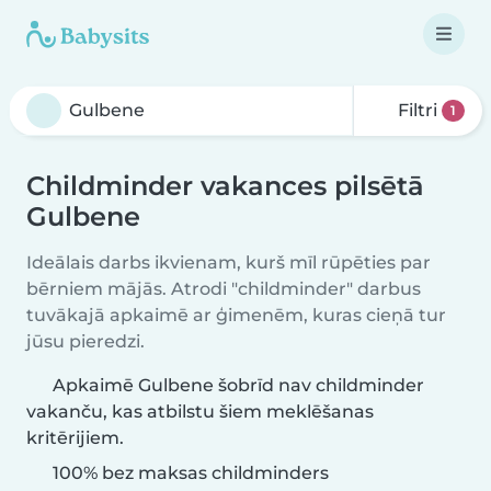
Filtri
1
Childminder vakances pilsētā
Gulbene
Ideālais darbs ikvienam, kurš mīl rūpēties par
bērniem mājās. Atrodi "childminder" darbus
tuvākajā apkaimē ar ģimenēm, kuras cieņā tur
jūsu pieredzi.
Apkaimē Gulbene šobrīd nav childminder
vakanču, kas atbilstu šiem meklēšanas
kritērijiem.
100% bez maksas childminders