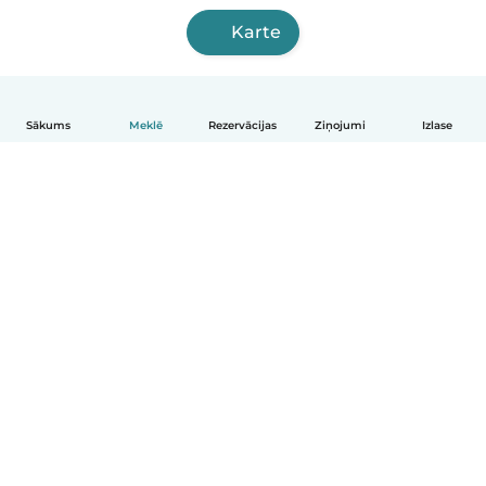
Karte
Sākums
Meklē
Rezervācijas
Ziņojumi
Izlase
Latviešu
Kā tas darbojas
Palīdzība
Noteikumi un privātums
Cenas
Informācija par uzņēmumu
Babysits darbam
Kopienas standarti