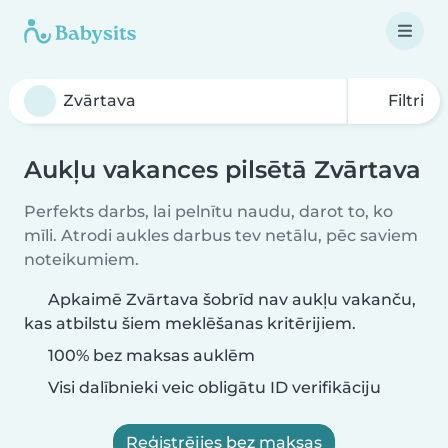
Filtri
Aukļu vakances pilsētā Zvārtava
Perfekts darbs, lai pelnītu naudu, darot to, ko
mīli. Atrodi aukles darbus tev netālu, pēc saviem
noteikumiem.
Apkaimē Zvārtava šobrīd nav aukļu vakanču,
kas atbilstu šiem meklēšanas kritērijiem.
100% bez maksas auklēm
Visi dalībnieki veic obligātu ID verifikāciju
Reģistrējies bez maksas