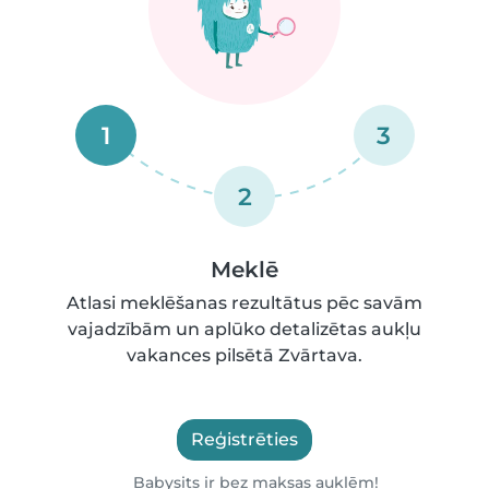
1
3
2
Meklē
Atlasi meklēšanas rezultātus pēc savām
vajadzībām un aplūko detalizētas aukļu
vakances pilsētā Zvārtava.
Reģistrēties
Babysits ir bez maksas auklēm!