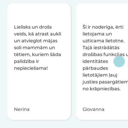
Lielisks un drošs
Šī ir noderīga, ērti
veids, kā atrast aukli
lietojama un
un atvieglot mājas
uzticama lietotne.
soli mammām un
Tajā iestrādātās
tētiem, kuriem šāda
drošības funkcijas 
palīdzība ir
identitātes
nepieciešama!
pārbaudes
lietotājiem ļauj
justies pasargātie
no krāpniecības.
Nerina
Giovanna