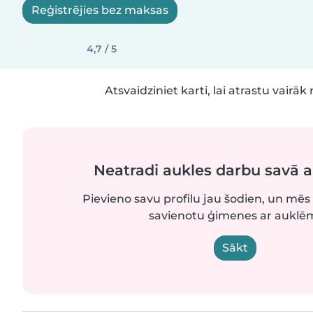
Reģistrējies bez maksas
4,7 / 5
Atsvaidziniet karti, lai atrastu vairāk 
Neatradi aukles darbu savā 
Pievieno savu profilu jau šodien, un mēs 
savienotu ģimenes ar auklē
Sākt