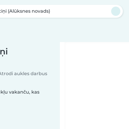
tiņi (Alūksnes novads)
ņi
 Atrodi aukles darbus
ukļu vakanču, kas