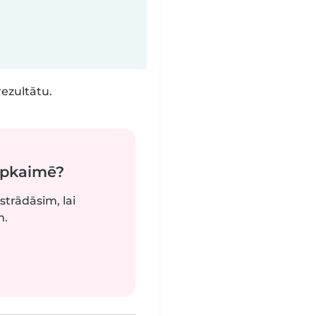
rezultātu.
apkaimē?
strādāsim, lai
m.