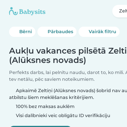
Zel
Bērni
Pārbaudes
Vairāk filtru
Aukļu vakances pilsētā Zelti
(Alūksnes novads)
Perfekts darbs, lai pelnītu naudu, darot to, ko mīli.
tev netālu, pēc saviem noteikumiem.
Apkaimē Zeltiņi (Alūksnes novads) šobrīd nav a
atbilstu šiem meklēšanas kritērijiem.
100% bez maksas auklēm
Visi dalībnieki veic obligātu ID verifikāciju