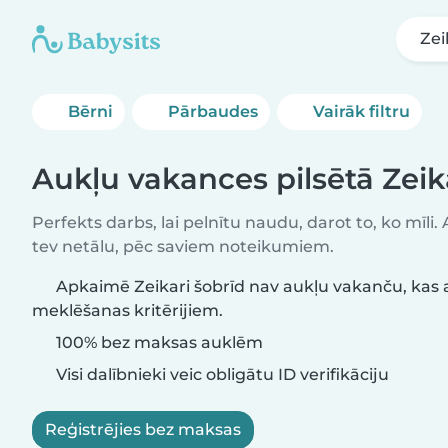
Zei
Bērni
Pārbaudes
Vairāk filtru
Aukļu vakances pilsētā Zeik
Perfekts darbs, lai pelnītu naudu, darot to, ko mīli.
tev netālu, pēc saviem noteikumiem.
Apkaimē Zeikari šobrīd nav aukļu vakanču, kas a
meklēšanas kritērijiem.
100% bez maksas auklēm
Visi dalībnieki veic obligātu ID verifikāciju
Reģistrējies bez maksas