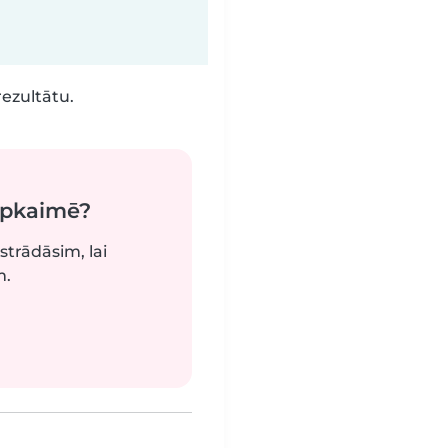
rezultātu.
apkaimē?
strādāsim, lai
m.