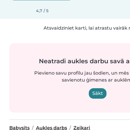
4,7 / 5
Atsvaidziniet karti, lai atrastu vairāk 
Neatradi aukles darbu savā 
Pievieno savu profilu jau šodien, un mēs 
savienotu ģimenes ar auklē
Sākt
Babysits
Aukles darbs
Zeikari