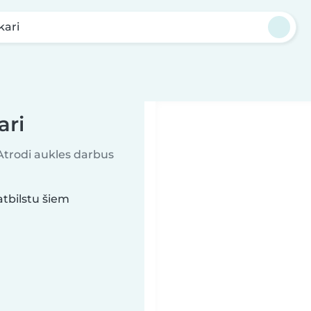
kari
ari
 Atrodi aukles darbus
tbilstu šiem