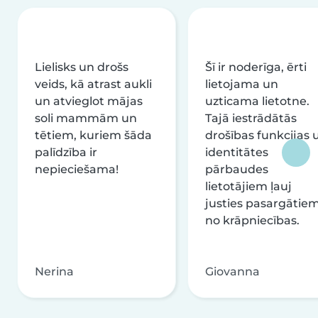
Lielisks un drošs
Šī ir noderīga, ērti
veids, kā atrast aukli
lietojama un
un atvieglot mājas
uzticama lietotne.
soli mammām un
Tajā iestrādātās
tētiem, kuriem šāda
drošības funkcijas 
palīdzība ir
identitātes
nepieciešama!
pārbaudes
lietotājiem ļauj
justies pasargātie
no krāpniecības.
Nerina
Giovanna