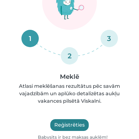
1
3
2
Meklē
Atlasi meklēšanas rezultātus pēc savām
vajadzībām un aplūko detalizētas aukļu
vakances pilsētā Viskalni.
Reģistrēties
Babysits ir bez maksas auklēm!