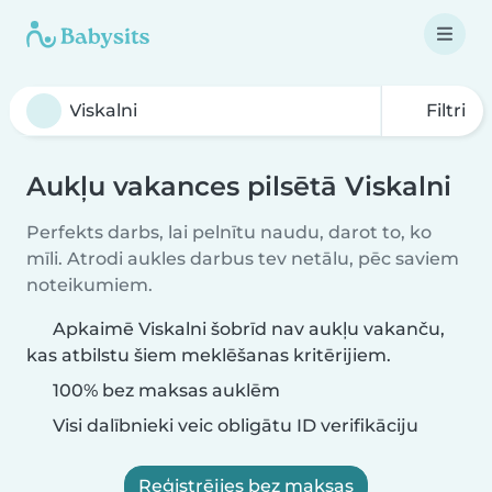
Filtri
Aukļu vakances pilsētā Viskalni
Perfekts darbs, lai pelnītu naudu, darot to, ko
mīli. Atrodi aukles darbus tev netālu, pēc saviem
noteikumiem.
Apkaimē Viskalni šobrīd nav aukļu vakanču,
kas atbilstu šiem meklēšanas kritērijiem.
100% bez maksas auklēm
Visi dalībnieki veic obligātu ID verifikāciju
Reģistrējies bez maksas