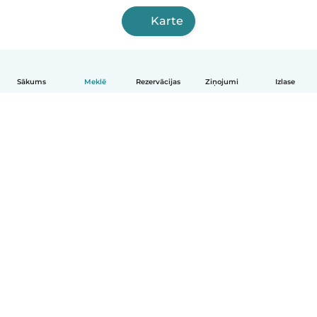
Karte
Sākums
Meklē
Rezervācijas
Ziņojumi
Izlase
Latviešu
Kā tas darbojas
Palīdzība
Noteikumi un privātums
Cenas
Informācija par uzņēmumu
Babysits darbam
Kopienas standarti