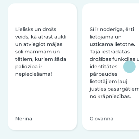
Lielisks un drošs
Šī ir noderīga, ērti
veids, kā atrast aukli
lietojama un
un atvieglot mājas
uzticama lietotne.
soli mammām un
Tajā iestrādātās
tētiem, kuriem šāda
drošības funkcijas 
palīdzība ir
identitātes
nepieciešama!
pārbaudes
lietotājiem ļauj
justies pasargātie
no krāpniecības.
Nerina
Giovanna