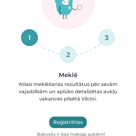
1
3
2
Meklē
Atlasi meklēšanas rezultātus pēc savām
vajadzībām un aplūko detalizētas aukļu
vakances pilsētā Vilciņi.
Reģistrēties
Babysits ir bez maksas auklēm!