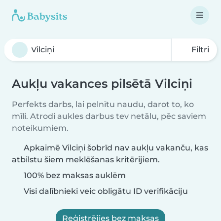
Filtri
Aukļu vakances pilsētā Vilciņi
Perfekts darbs, lai pelnītu naudu, darot to, ko
mīli. Atrodi aukles darbus tev netālu, pēc saviem
noteikumiem.
Apkaimē Vilciņi šobrīd nav aukļu vakanču, kas
atbilstu šiem meklēšanas kritērijiem.
100% bez maksas auklēm
Visi dalībnieki veic obligātu ID verifikāciju
Reģistrējies bez maksas