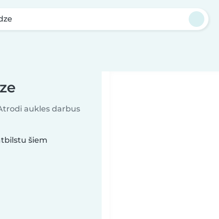
dze
dze
 Atrodi aukles darbus
tbilstu šiem