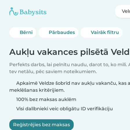
Vel
Bērni
Pārbaudes
Vairāk filtru
Aukļu vakances pilsētā Vel
Perfekts darbs, lai pelnītu naudu, darot to, ko mīli.
tev netālu, pēc saviem noteikumiem.
Apkaimē Veldze šobrīd nav aukļu vakanču, kas a
meklēšanas kritērijiem.
100% bez maksas auklēm
Visi dalībnieki veic obligātu ID verifikāciju
Reģistrējies bez maksas