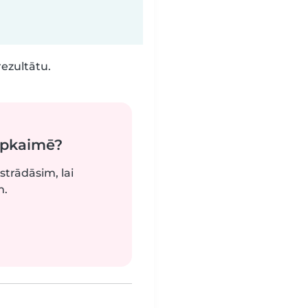
rezultātu.
apkaimē?
strādāsim, lai
m.