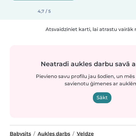
4,7 / 5
Atsvaidziniet karti, lai atrastu vairāk 
Neatradi aukles darbu savā 
Pievieno savu profilu jau šodien, un mēs 
savienotu ģimenes ar auklē
Sākt
Babysits
Aukles darbs
Veldze