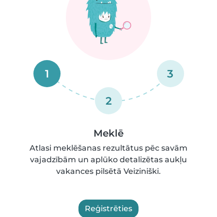
1
3
2
Meklē
Atlasi meklēšanas rezultātus pēc savām
vajadzībām un aplūko detalizētas aukļu
vakances pilsētā Veiziniški.
Reģistrēties