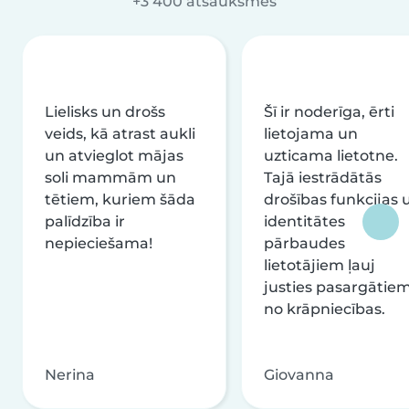
+3 400 atsauksmes
Lielisks un drošs
Šī ir noderīga, ērti
veids, kā atrast aukli
lietojama un
un atvieglot mājas
uzticama lietotne.
soli mammām un
Tajā iestrādātās
tētiem, kuriem šāda
drošības funkcijas 
palīdzība ir
identitātes
nepieciešama!
pārbaudes
lietotājiem ļauj
justies pasargātie
no krāpniecības.
Nerina
Giovanna