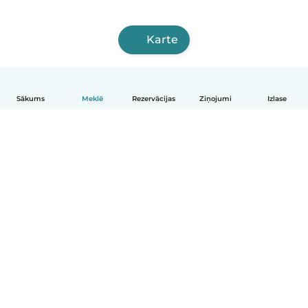
Karte
Sākums
Meklē
Rezervācijas
Ziņojumi
Izlase
Latviešu
Kā tas darbojas
Palīdzība
Noteikumi un privātums
Cenas
Informācija par uzņēmumu
Babysits darbam
Kopienas standarti