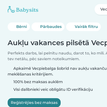
Vec
Bērni
Pārbaudes
Vairāk filtru
Aukļu vakances pilsētā Vec
Perfekts darbs, lai pelnītu naudu, darot to, ko mīli.
tev netālu, pēc saviem noteikumiem.
Apkaimē Vecpiebalga šobrīd nav aukļu vakanču, 
meklēšanas kritērijiem.
100% bez maksas auklēm
Visi dalībnieki veic obligātu ID verifikāciju
Reģistrējies bez maksas