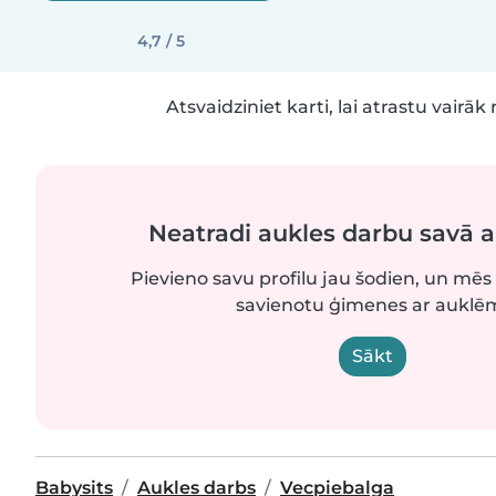
4,7 / 5
Atsvaidziniet karti, lai atrastu vairāk 
Neatradi aukles darbu savā 
Pievieno savu profilu jau šodien, un mēs 
savienotu ģimenes ar auklē
Sākt
Babysits
Aukles darbs
Vecpiebalga