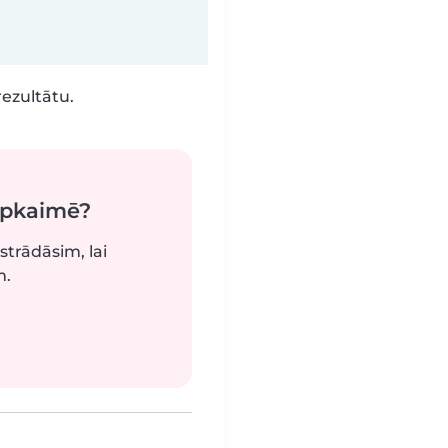
rezultātu.
apkaimē?
strādāsim, lai
m.