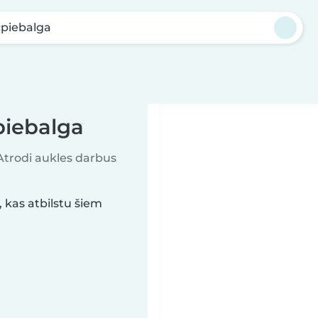
piebalga
piebalga
 Atrodi aukles darbus
kas atbilstu šiem