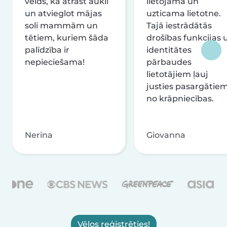
veids, kā atrast aukli
lietojama un
un atvieglot mājas
uzticama lietotne.
soli mammām un
Tajā iestrādātās
tētiem, kuriem šāda
drošības funkcijas 
palīdzība ir
identitātes
nepieciešama!
pārbaudes
lietotājiem ļauj
justies pasargātie
no krāpniecības.
Nerina
Giovanna
Vēlos reģistrēties!