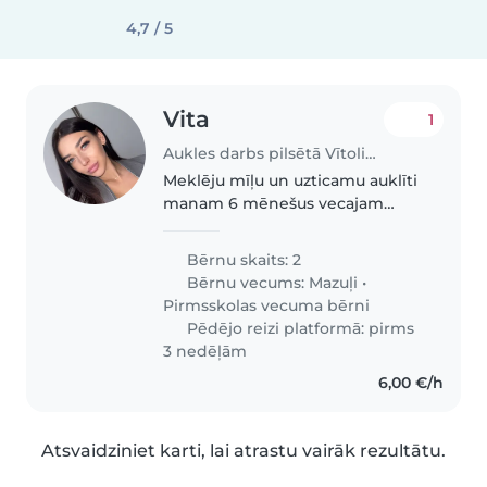
4,7 / 5
Vita
1
Aukles darbs pilsētā Vītoliņi | Babysits
Meklēju mīļu un uzticamu auklīti
manam 6 mēnešus vecajam
mazulim. Pieskatīšana būtu
neregulāri — pāris reizes mēnesī
Bērnu skaits: 2
uz dažām stundām. Varam tikties
Bērnu vecums:
Mazuļi
•
gan pie mums mājās, gan pie
Pirmsskolas vecuma bērni
aukles,..
Pēdējo reizi platformā: pirms
3 nedēļām
6,00 €/h
Atsvaidziniet karti, lai atrastu vairāk rezultātu.