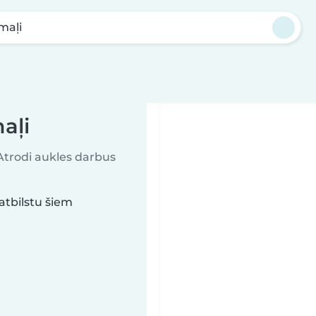
maļi
aļi
 Atrodi aukles darbus
atbilstu šiem