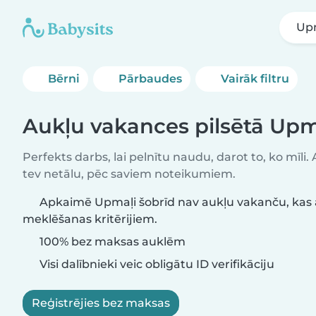
Up
Bērni
Pārbaudes
Vairāk filtru
Aukļu vakances pilsētā Upm
Perfekts darbs, lai pelnītu naudu, darot to, ko mīli.
tev netālu, pēc saviem noteikumiem.
Apkaimē Upmaļi šobrīd nav aukļu vakanču, kas 
meklēšanas kritērijiem.
100% bez maksas auklēm
Visi dalībnieki veic obligātu ID verifikāciju
Reģistrējies bez maksas