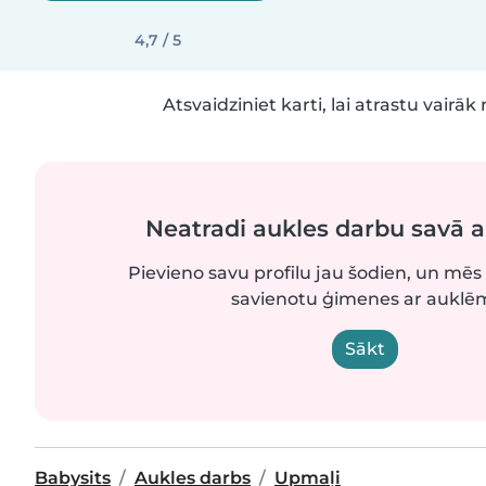
4,7 / 5
Atsvaidziniet karti, lai atrastu vairāk 
Neatradi aukles darbu savā 
Pievieno savu profilu jau šodien, un mēs 
savienotu ģimenes ar auklē
Sākt
Babysits
Aukles darbs
Upmaļi