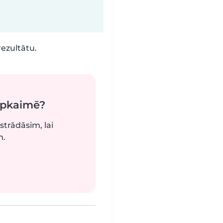
rezultātu.
apkaimē?
strādāsim, lai
m.