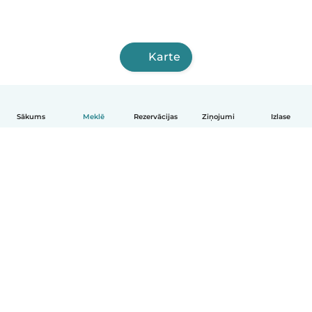
Karte
Sākums
Meklē
Rezervācijas
Ziņojumi
Izlase
Latviešu
Kā tas darbojas
Palīdzība
Noteikumi un privātums
Cenas
Informācija par uzņēmumu
Babysits darbam
Kopienas standarti