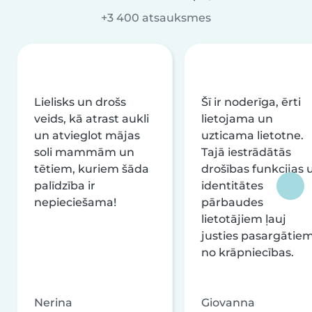
+3 400 atsauksmes
Lielisks un drošs
Šī ir noderīga, ērti
veids, kā atrast aukli
lietojama un
un atvieglot mājas
uzticama lietotne.
soli mammām un
Tajā iestrādātās
tētiem, kuriem šāda
drošības funkcijas 
palīdzība ir
identitātes
nepieciešama!
pārbaudes
lietotājiem ļauj
justies pasargātie
no krāpniecības.
Nerina
Giovanna