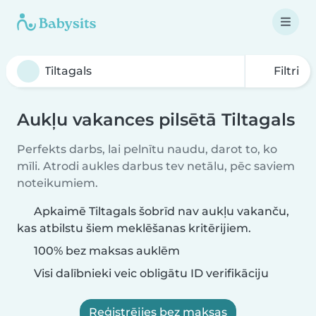
Filtri
Aukļu vakances pilsētā Tiltagals
Perfekts darbs, lai pelnītu naudu, darot to, ko
mīli. Atrodi aukles darbus tev netālu, pēc saviem
noteikumiem.
Apkaimē Tiltagals šobrīd nav aukļu vakanču,
kas atbilstu šiem meklēšanas kritērijiem.
100% bez maksas auklēm
Visi dalībnieki veic obligātu ID verifikāciju
Reģistrējies bez maksas