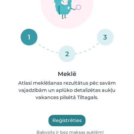
1
3
2
Meklē
Atlasi meklēšanas rezultātus pēc savām
vajadzībām un aplūko detalizētas aukļu
vakances pilsētā Tiltagals.
Reģistrēties
Babysits ir bez maksas auklēm!