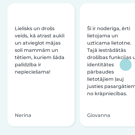
Lielisks un drošs
Šī ir noderīga, ērti
veids, kā atrast aukli
lietojama un
un atvieglot mājas
uzticama lietotne.
soli mammām un
Tajā iestrādātās
tētiem, kuriem šāda
drošības funkcijas 
palīdzība ir
identitātes
nepieciešama!
pārbaudes
lietotājiem ļauj
justies pasargātie
no krāpniecības.
Nerina
Giovanna