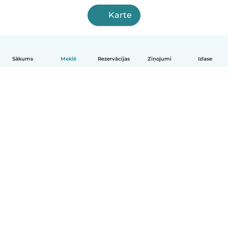
Karte
Sākums
Meklē
Rezervācijas
Ziņojumi
Izlase
Latviešu
Kā tas darbojas
Palīdzība
Noteikumi un privātums
Cenas
Informācija par uzņēmumu
Babysits darbam
Kopienas standarti