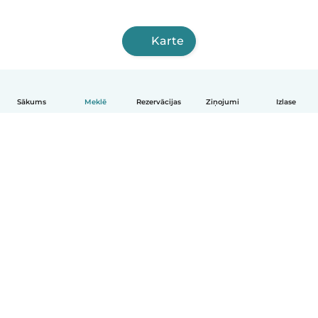
Karte
Sākums
Meklē
Rezervācijas
Ziņojumi
Izlase
Latviešu
Kā tas darbojas
Palīdzība
Noteikumi un privātums
Cenas
Informācija par uzņēmumu
Babysits darbam
Kopienas standarti