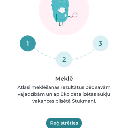
1
3
2
Meklē
Atlasi meklēšanas rezultātus pēc savām
vajadzībām un aplūko detalizētas aukļu
vakances pilsētā Stukmaņi.
Reģistrēties