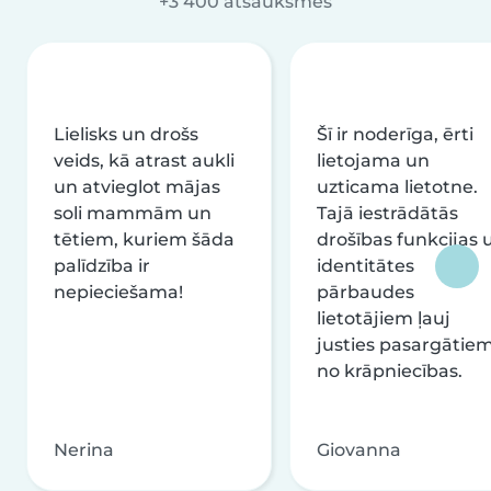
+3 400 atsauksmes
Lielisks un drošs
Šī ir noderīga, ērti
veids, kā atrast aukli
lietojama un
un atvieglot mājas
uzticama lietotne.
soli mammām un
Tajā iestrādātās
tētiem, kuriem šāda
drošības funkcijas 
palīdzība ir
identitātes
nepieciešama!
pārbaudes
lietotājiem ļauj
justies pasargātie
no krāpniecības.
Nerina
Giovanna