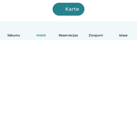
Karte
Sākums
Meklē
Rezervācijas
Ziņojumi
Izlase
Latviešu
Kā tas darbojas
Palīdzība
Noteikumi un privātums
Cenas
Informācija par uzņēmumu
Babysits darbam
Kopienas standarti