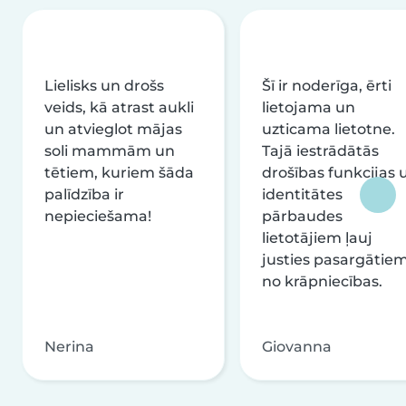
Lielisks un drošs
Šī ir noderīga, ērti
veids, kā atrast aukli
lietojama un
un atvieglot mājas
uzticama lietotne.
soli mammām un
Tajā iestrādātās
tētiem, kuriem šāda
drošības funkcijas 
palīdzība ir
identitātes
nepieciešama!
pārbaudes
lietotājiem ļauj
justies pasargātie
no krāpniecības.
Nerina
Giovanna