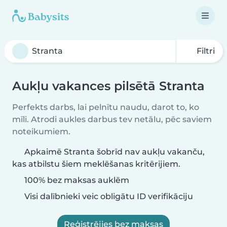
Filtri
Aukļu vakances pilsētā Stranta
Perfekts darbs, lai pelnītu naudu, darot to, ko
mīli. Atrodi aukles darbus tev netālu, pēc saviem
noteikumiem.
Apkaimē Stranta šobrīd nav aukļu vakanču,
kas atbilstu šiem meklēšanas kritērijiem.
100% bez maksas auklēm
Visi dalībnieki veic obligātu ID verifikāciju
Reģistrējies bez maksas