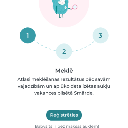
1
3
2
Meklē
Atlasi meklēšanas rezultātus pēc savām
vajadzībām un aplūko detalizētas aukļu
vakances pilsētā Smārde.
Reģistrēties
Babysits ir bez maksas auklēm!