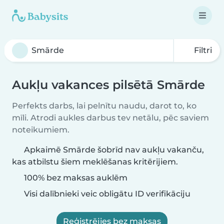
Filtri
Aukļu vakances pilsētā Smārde
Perfekts darbs, lai pelnītu naudu, darot to, ko
mīli. Atrodi aukles darbus tev netālu, pēc saviem
noteikumiem.
Apkaimē Smārde šobrīd nav aukļu vakanču,
kas atbilstu šiem meklēšanas kritērijiem.
100% bez maksas auklēm
Visi dalībnieki veic obligātu ID verifikāciju
Reģistrējies bez maksas