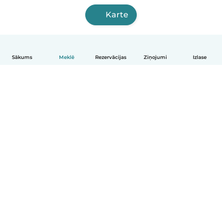
Karte
Sākums
Meklē
Rezervācijas
Ziņojumi
Izlase
Latviešu
Kā tas darbojas
Palīdzība
Noteikumi un privātums
Cenas
Informācija par uzņēmumu
Babysits darbam
Kopienas standarti