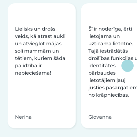
Lielisks un drošs
Šī ir noderīga, ērti
veids, kā atrast aukli
lietojama un
un atvieglot mājas
uzticama lietotne.
soli mammām un
Tajā iestrādātās
tētiem, kuriem šāda
drošības funkcijas 
palīdzība ir
identitātes
nepieciešama!
pārbaudes
lietotājiem ļauj
justies pasargātie
no krāpniecības.
Nerina
Giovanna