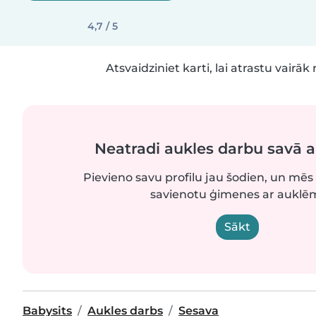
4,7 / 5
Atsvaidziniet karti, lai atrastu vairāk 
Neatradi aukles darbu savā 
Pievieno savu profilu jau šodien, un mēs 
savienotu ģimenes ar auklē
Sākt
Babysits
Aukles darbs
Sesava