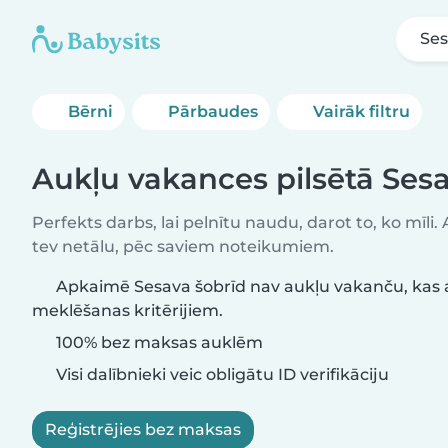
Se
Bērni
Pārbaudes
Vairāk filtru
Aukļu vakances pilsētā Ses
Perfekts darbs, lai pelnītu naudu, darot to, ko mīli.
tev netālu, pēc saviem noteikumiem.
Apkaimē Sesava šobrīd nav aukļu vakanču, kas a
meklēšanas kritērijiem.
100% bez maksas auklēm
Visi dalībnieki veic obligātu ID verifikāciju
Reģistrējies bez maksas