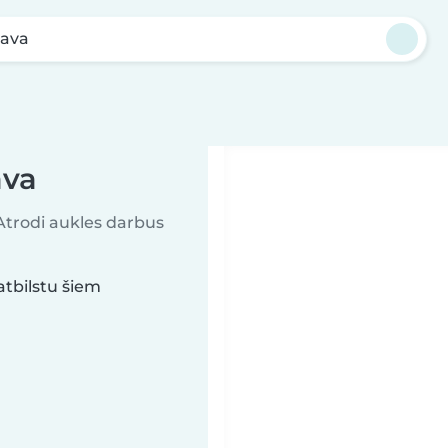
sava
ava
 Atrodi aukles darbus
tbilstu šiem