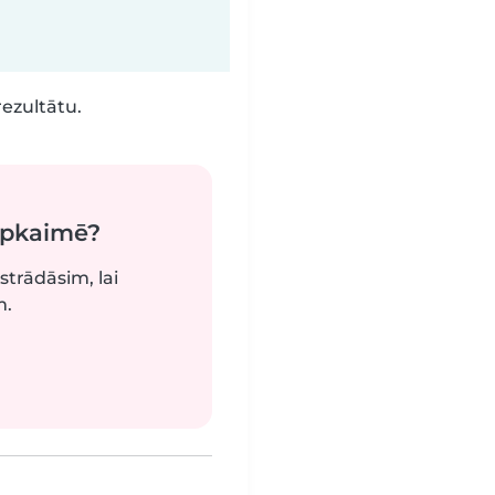
rezultātu.
apkaimē?
strādāsim, lai
m.