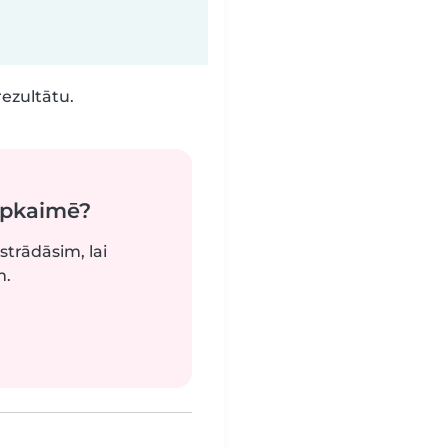
rezultātu.
apkaimē?
strādāsim, lai
m.