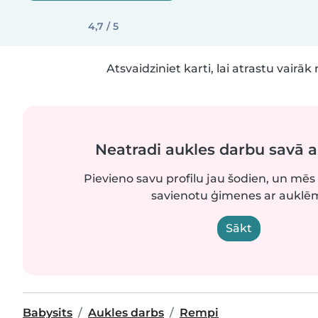
4,7 / 5
Atsvaidziniet karti, lai atrastu vairāk 
Neatradi aukles darbu savā 
Pievieno savu profilu jau šodien, un mēs 
savienotu ģimenes ar auklē
Sākt
Babysits
Aukles darbs
Rempi