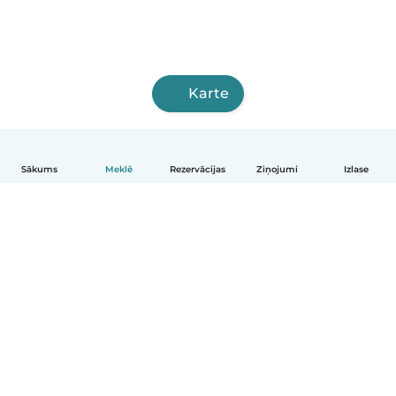
Karte
Sākums
Meklē
Rezervācijas
Ziņojumi
Izlase
Latviešu
Kā tas darbojas
Palīdzība
Noteikumi un privātums
Cenas
Informācija par uzņēmumu
Babysits darbam
Kopienas standarti