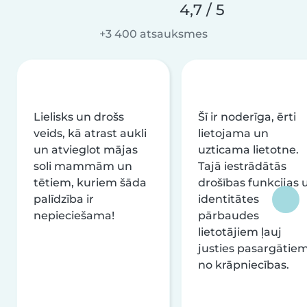
4,7 / 5
+3 400 atsauksmes
Lielisks un drošs
Šī ir noderīga, ērti
veids, kā atrast aukli
lietojama un
un atvieglot mājas
uzticama lietotne.
soli mammām un
Tajā iestrādātās
tētiem, kuriem šāda
drošības funkcijas 
palīdzība ir
identitātes
nepieciešama!
pārbaudes
lietotājiem ļauj
justies pasargātie
no krāpniecības.