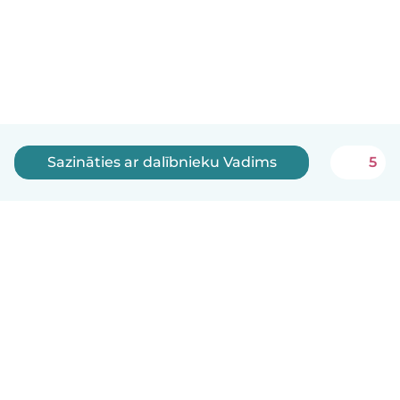
Sazināties ar dalībnieku Vadims
5
Latviešu
Kā tas darbojas
Palīdzība
Noteikumi un privātums