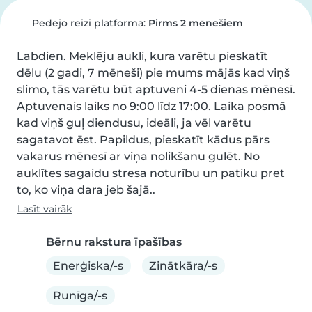
Pēdējo reizi platformā:
Pirms 2 mēnešiem
Labdien. Meklēju aukli, kura varētu pieskatīt 
dēlu (2 gadi, 7 mēneši) pie mums mājās kad viņš 
slimo, tās varētu būt aptuveni 4-5 dienas mēnesī. 
Aptuvenais laiks no 9:00 līdz 17:00. Laika posmā 
kad viņš guļ diendusu, ideāli, ja vēl varētu 
sagatavot ēst. Papildus, pieskatīt kādus pārs 
vakarus mēnesī ar viņa nolikšanu gulēt. No 
auklītes sagaidu stresa noturību un patiku pret 
to, ko viņa dara jeb šajā..
Lasīt vairāk
Bērnu rakstura īpašības
Enerģiska/-s
Zinātkāra/-s
Runīga/-s