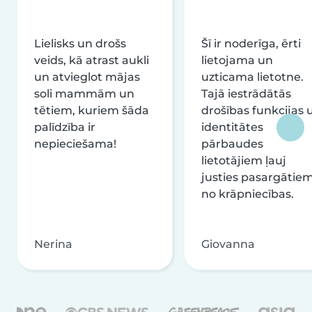
Lielisks un drošs
Šī ir noderīga, ērti
veids, kā atrast aukli
lietojama un
un atvieglot mājas
uzticama lietotne.
soli mammām un
Tajā iestrādātās
tētiem, kuriem šāda
drošības funkcijas 
palīdzība ir
identitātes
nepieciešama!
pārbaudes
lietotājiem ļauj
justies pasargātie
no krāpniecības.
Nerina
Giovanna