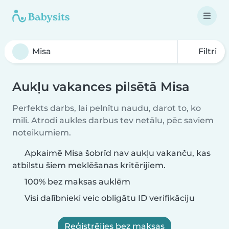
Filtri
Aukļu vakances pilsētā Misa
Perfekts darbs, lai pelnītu naudu, darot to, ko
mīli. Atrodi aukles darbus tev netālu, pēc saviem
noteikumiem.
Apkaimē Misa šobrīd nav aukļu vakanču, kas
atbilstu šiem meklēšanas kritērijiem.
100% bez maksas auklēm
Visi dalībnieki veic obligātu ID verifikāciju
Reģistrējies bez maksas