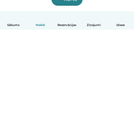
Sākums
Meklē
Rezervācijas
Ziņojumi
Izlase
Latviešu
Kā tas darbojas
Palīdzība
Noteikumi un privātums
Cenas
Informācija par uzņēmumu
Babysits darbam
Kopienas standarti