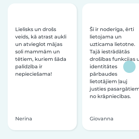
Lielisks un drošs
Šī ir noderīga, ērti
veids, kā atrast aukli
lietojama un
un atvieglot mājas
uzticama lietotne.
soli mammām un
Tajā iestrādātās
tētiem, kuriem šāda
drošības funkcijas 
palīdzība ir
identitātes
nepieciešama!
pārbaudes
lietotājiem ļauj
justies pasargātie
no krāpniecības.
Nerina
Giovanna