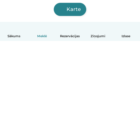
Karte
Sākums
Meklē
Rezervācijas
Ziņojumi
Izlase
Latviešu
Kā tas darbojas
Palīdzība
Noteikumi un privātums
Cenas
Informācija par uzņēmumu
Babysits darbam
Kopienas standarti