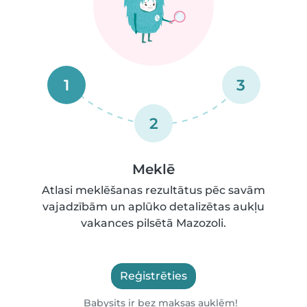
1
3
2
Meklē
Atlasi meklēšanas rezultātus pēc savām
vajadzībām un aplūko detalizētas aukļu
vakances pilsētā Mazozoli.
Reģistrēties
Babysits ir bez maksas auklēm!