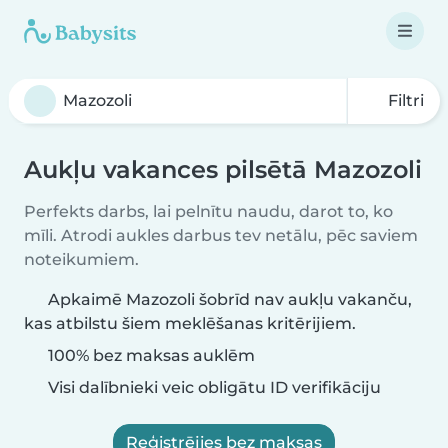
Filtri
Aukļu vakances pilsētā Mazozoli
Perfekts darbs, lai pelnītu naudu, darot to, ko
mīli. Atrodi aukles darbus tev netālu, pēc saviem
noteikumiem.
Apkaimē Mazozoli šobrīd nav aukļu vakanču,
kas atbilstu šiem meklēšanas kritērijiem.
100% bez maksas auklēm
Visi dalībnieki veic obligātu ID verifikāciju
Reģistrējies bez maksas